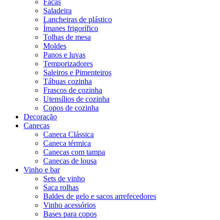
Facas
Saladeira
Lancheiras de plástico
Ímanes frigorífico
Tolhas de mesa
Moldes
Panos e luvas
Temporizadores
Saleiros e Pimenteiros
Tábuas cozinha
Frascos de cozinha
Utensílios de cozinha
Copos de cozinha
Decoração
Canecas
Caneca Clássica
Caneca térmica
Canecas com tampa
Canecas de lousa
Vinho e bar
Sets de vinho
Saca rolhas
Baldes de gelo e sacos arrefecedores
Vinho acessórios
Bases para copos