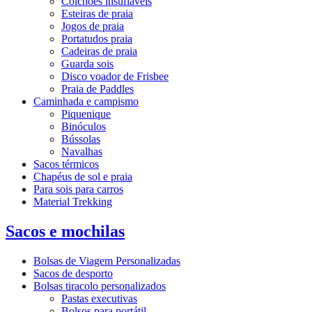
Colchões insufláveis
Esteiras de praia
Jogos de praia
Portatudos praia
Cadeiras de praia
Guarda sois
Disco voador de Frisbee
Praia de Paddles
Caminhada e campismo
Piquenique
Binóculos
Bússolas
Navalhas
Sacos térmicos
Chapéus de sol e praia
Para sois para carros
Material Trekking
Sacos e mochilas
Bolsas de Viagem Personalizadas
Sacos de desporto
Bolsas tiracolo personalizados
Pastas executivas
Bolsos para portátil