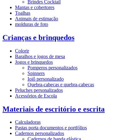
Brindes Cocktail
Mantas e cobertores
Toalhas
Animais de estimação
molduras de foto
Crianças e brinquedos
Colorir
Baralhos e jogos de mesa
Jogos e brinquedos
Pomperos personalizados
Spinners
Ioiô personalizado
Quebra-cabeças e quebra-cabeças
Peluches personalizados
Acessórios de Escola
Materiais de escritório e escrita
Calculadoras
Pastas porta documentos e portfólios
Cadernos personalizados
Cadernos de banda elástica