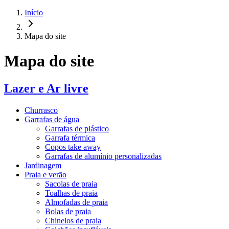
Início
Mapa do site
Mapa do site
Lazer e Ar livre
Churrasco
Garrafas de água
Garrafas de plástico
Garrafa térmica
Copos take away
Garrafas de alumínio personalizadas
Jardinagem
Praia e verão
Sacolas de praia
Toalhas de praia
Almofadas de praia
Bolas de praia
Chinelos de praia