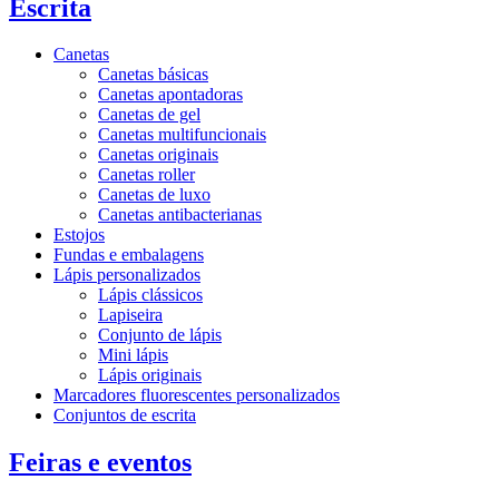
Escrita
Canetas
Canetas básicas
Canetas apontadoras
Canetas de gel
Canetas multifuncionais
Canetas originais
Canetas roller
Canetas de luxo
Canetas antibacterianas
Estojos
Fundas e embalagens
Lápis personalizados
Lápis clássicos
Lapiseira
Conjunto de lápis
Mini lápis
Lápis originais
Marcadores fluorescentes personalizados
Conjuntos de escrita
Feiras e eventos