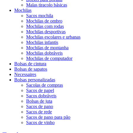
Malas tiracolo básicas
Mochilas
Sacos mochila
Mochilas de ombro
Mochilas com rodas
Mochilas desportivas
Mochilas escolares e urbanas
Mochilas infantis
Mochilas de montanha
Mochilas dobráveis
Mochilas de computador
Bolsas de cintura
Bolsas de sapatos
Necessaires
Bolsas personalizadas
Sacolas de compras
Sacos de papel
Sacos dobráveis
Bolsas de juta
Sacos de pano
Sacos de rede
Sacos de pano para pão
Sacos de vinho