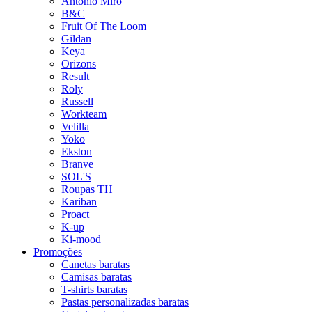
Antonio Miro
B&C
Fruit Of The Loom
Gildan
Keya
Orizons
Result
Roly
Russell
Workteam
Velilla
Yoko
Ekston
Branve
SOL'S
Roupas TH
Kariban
Proact
K-up
Ki-mood
Promoções
Canetas baratas
Camisas baratas
T-shirts baratas
Pastas personalizadas baratas