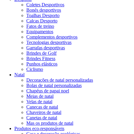
Coletes Desportivos
Bonés desportivos
Toalhas Desporto
Calças Desporto
Fatos de treino
Equipamentos
Complementos desportivos
Tecnologias desportivas
Garrafas desportivas
Brindes de Golf
Brindes Fitness
Punhos elásticos
Ciclismo
Natal
Decorações de natal personalizadas
Bolas de natal personalizadas
Chapéus de papai noel
Meias de natal
Velas de natal
Canecas de natal
Chaveiros de natal
Canetas de natal
Mas os produtos de natal
Produtos eco-responsáveis
Casa e decoração ecológicas.