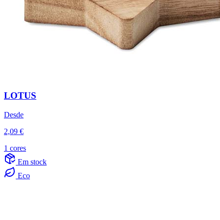
LOTUS
Desde
2,09 €
1 cores
Em stock
Eco