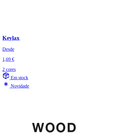
Keylax
Desde
1,69 €
2 cores
Em stock
Novidade