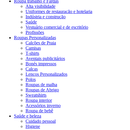
Roupa trabalho e Fardas
Alta visibilidade
Uniformes de restauração e hotelaria
Indústria e construção
Saúde
Vestuário comercial e de escritório
Profissões
Roupas Personalizadas
Calções de Praia
Camisas
T-shirts
Aventais publicitários
Bonés impressos
Calças
Lenços Personalizados
Polos
Roupas de malha
Roupas de Abrigo
Sweatshirts
Roupa interior
Acessórios inverno
Roupa de bebê
Saúde e beleza
Cuidado pessoal
Higiene