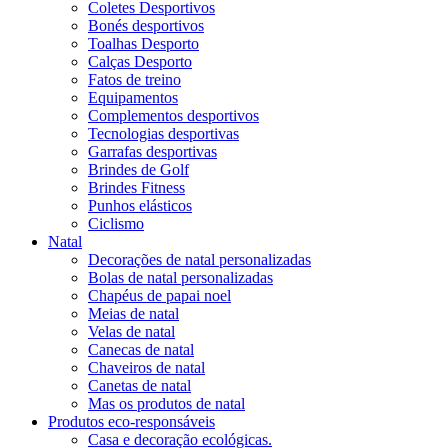
Coletes Desportivos
Bonés desportivos
Toalhas Desporto
Calças Desporto
Fatos de treino
Equipamentos
Complementos desportivos
Tecnologias desportivas
Garrafas desportivas
Brindes de Golf
Brindes Fitness
Punhos elásticos
Ciclismo
Natal
Decorações de natal personalizadas
Bolas de natal personalizadas
Chapéus de papai noel
Meias de natal
Velas de natal
Canecas de natal
Chaveiros de natal
Canetas de natal
Mas os produtos de natal
Produtos eco-responsáveis
Casa e decoração ecológicas.