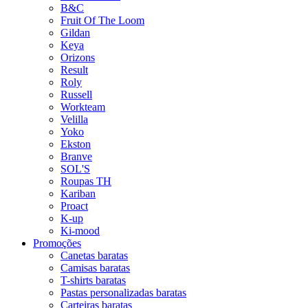
B&C
Fruit Of The Loom
Gildan
Keya
Orizons
Result
Roly
Russell
Workteam
Velilla
Yoko
Ekston
Branve
SOL'S
Roupas TH
Kariban
Proact
K-up
Ki-mood
Promoções
Canetas baratas
Camisas baratas
T-shirts baratas
Pastas personalizadas baratas
Carteiras baratas