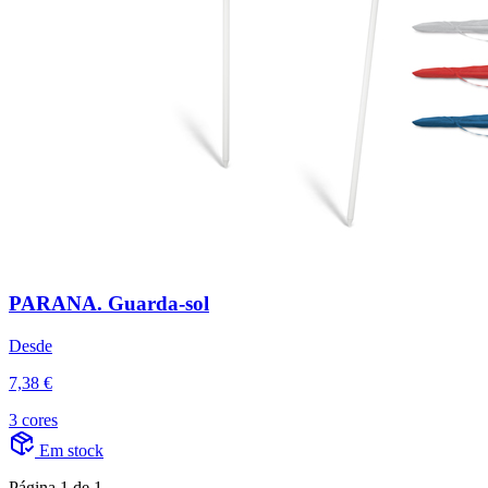
PARANA. Guarda-sol
Desde
7,38 €
3 cores
Em stock
Página 1 de 1