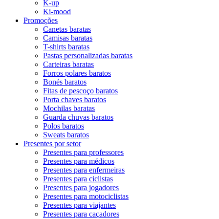
K-up
Ki-mood
Promoções
Canetas baratas
Camisas baratas
T-shirts baratas
Pastas personalizadas baratas
Carteiras baratas
Forros polares baratos
Bonés baratos
Fitas de pescoço baratos
Porta chaves baratos
Mochilas baratas
Guarda chuvas baratos
Polos baratos
Sweats baratos
Presentes por setor
Presentes para professores
Presentes para médicos
Presentes para enfermeiras
Presentes para ciclistas
Presentes para jogadores
Presentes para motociclistas
Presentes para viajantes
Presentes para caçadores