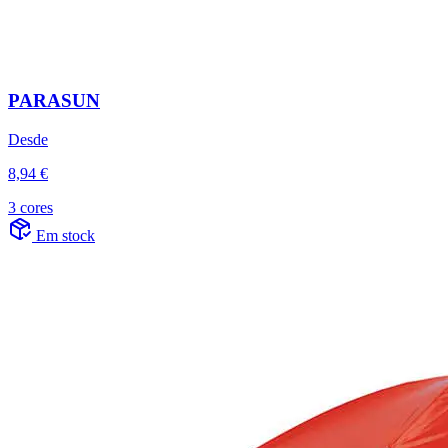
PARASUN
Desde
8,94 €
3 cores
Em stock