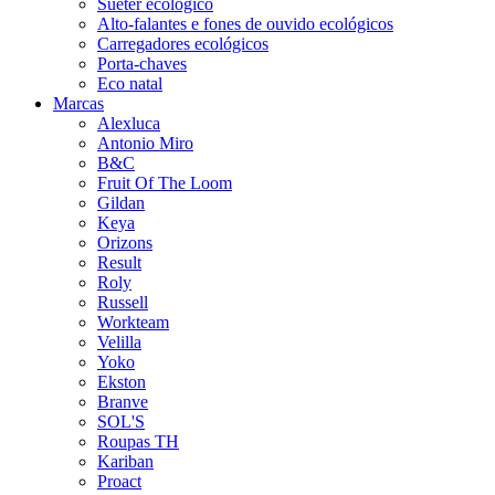
Suéter ecológico
Alto-falantes e fones de ouvido ecológicos
Carregadores ecológicos
Porta-chaves
Eco natal
Marcas
Alexluca
Antonio Miro
B&C
Fruit Of The Loom
Gildan
Keya
Orizons
Result
Roly
Russell
Workteam
Velilla
Yoko
Ekston
Branve
SOL'S
Roupas TH
Kariban
Proact