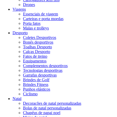
Drones
Viagens
Essenciais de viagem
Carteiras e porta moedas
Porta fatos
Malas e trolleys
Desporto
Coletes Desportivos
Bonés desportivos
Toalhas Desporto
Calças Desporto
Fatos de treino
Equipamentos
Complementos desportivos
Tecnologias desportivas
Garrafas desportivas
Brindes de Golf
Brindes Fitness
Punhos elásticos
Ciclismo
Natal
Decorações de natal personalizadas
Bolas de natal personalizadas
Chapéus de papai noel