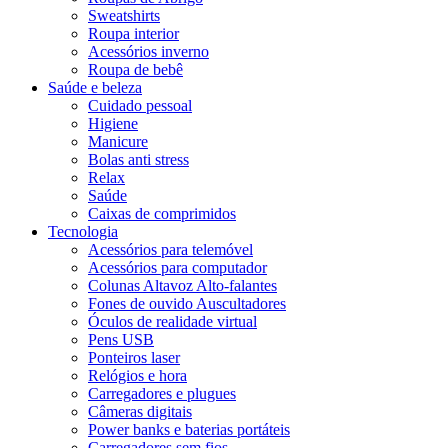
Sweatshirts
Roupa interior
Acessórios inverno
Roupa de bebê
Saúde e beleza
Cuidado pessoal
Higiene
Manicure
Bolas anti stress
Relax
Saúde
Caixas de comprimidos
Tecnologia
Acessórios para telemóvel
Acessórios para computador
Colunas Altavoz Alto-falantes
Fones de ouvido Auscultadores
Óculos de realidade virtual
Pens USB
Ponteiros laser
Relógios e hora
Carregadores e plugues
Câmeras digitais
Power banks e baterias portáteis
Carregadores sem fios