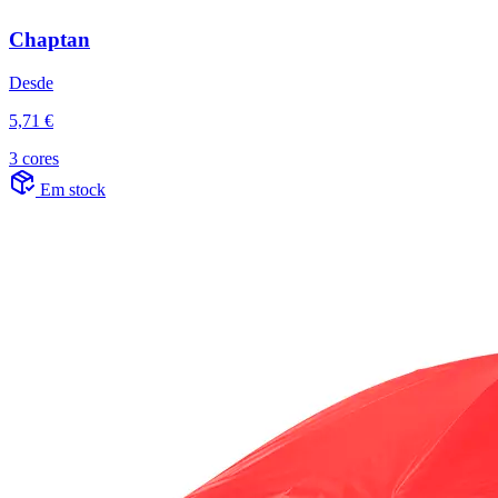
Chaptan
Desde
5,71 €
3 cores
Em stock