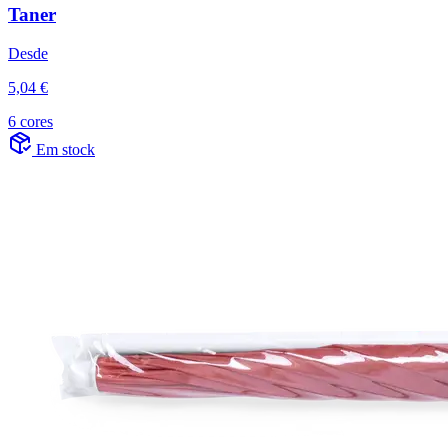
Taner
Desde
5,04 €
6 cores
Em stock