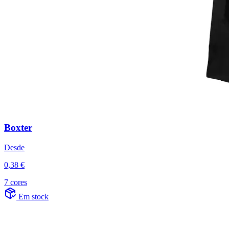
Boxter
Desde
0,38 €
7 cores
Em stock