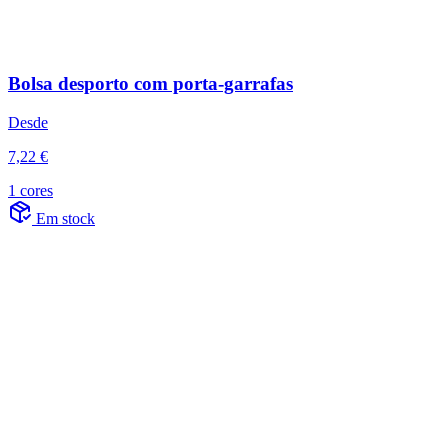
Bolsa desporto com porta-garrafas
Desde
7,22 €
1 cores
Em stock