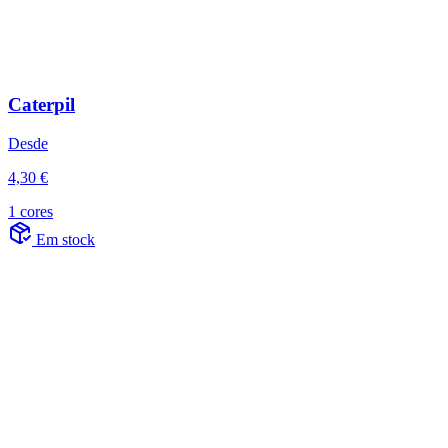
Caterpil
Desde
4,30 €
1 cores
Em stock