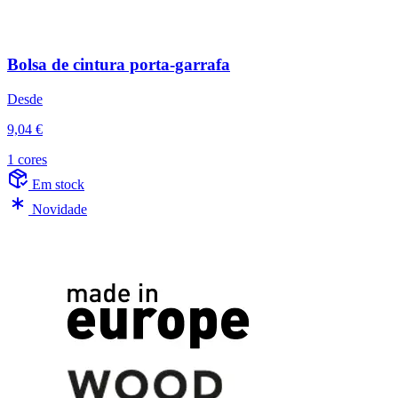
Bolsa de cintura porta-garrafa
Desde
9,04 €
1 cores
Em stock
Novidade