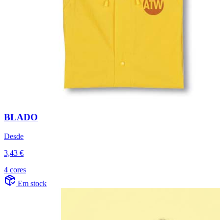
BLADO
Desde
3,43 €
4 cores
Em stock