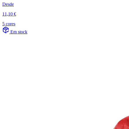
Desde
11,10 €
5 cores
Em stock