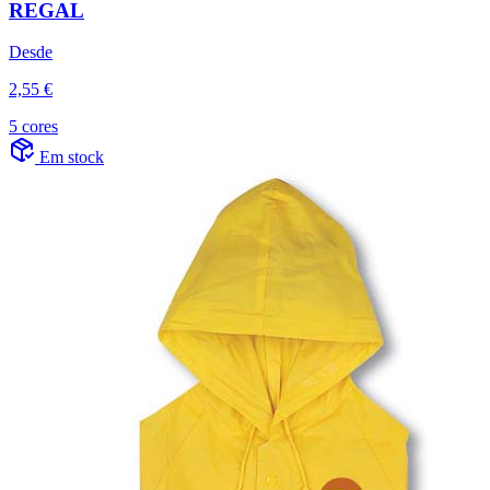
REGAL
Desde
2,55 €
5 cores
Em stock