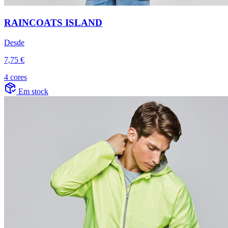
RAINCOATS ISLAND
Desde
7,75 €
4 cores
Em stock