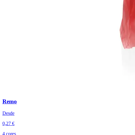
Remo
Desde
0,27 €
4 cores