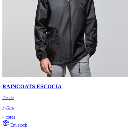
RAINCOATS ESCOCIA
Desde
7,75 €
4 cores
Em stock