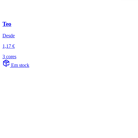
Teo
Desde
1,17 €
3 cores
Em stock