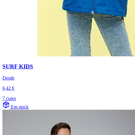
SURF KIDS
Desde
6,42 €
7 cores
Em stock