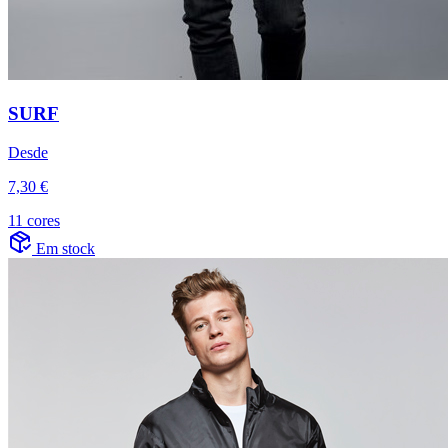
SURF
Desde
7,30 €
11 cores
Em stock