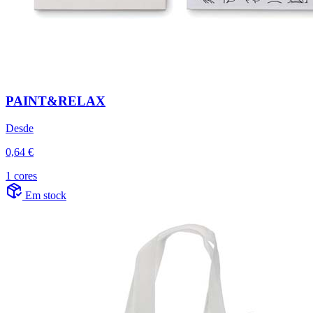
PAINT&RELAX
Desde
0,64 €
1 cores
Em stock