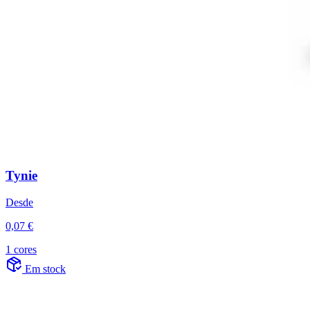
Tynie
Desde
0,07 €
1 cores
Em stock