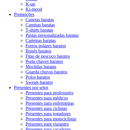
K-up
Ki-mood
Promoções
Canetas baratas
Camisas baratas
T-shirts baratas
Pastas personalizadas baratas
Carteiras baratas
Forros polares baratos
Bonés baratos
Fitas de pescoço baratos
Porta chaves baratos
Mochilas baratas
Guarda chuvas baratos
Polos baratos
Sweats baratos
Presentes por setor
Presentes para professores
Presentes para médicos
Presentes para enfermeiras
Presentes para ciclistas
Presentes para jogadores
Presentes para motociclistas
Presentes para viajantes
Presentes para caçadores