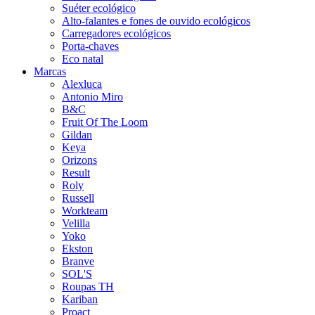
Suéter ecológico
Alto-falantes e fones de ouvido ecológicos
Carregadores ecológicos
Porta-chaves
Eco natal
Marcas
Alexluca
Antonio Miro
B&C
Fruit Of The Loom
Gildan
Keya
Orizons
Result
Roly
Russell
Workteam
Velilla
Yoko
Ekston
Branve
SOL'S
Roupas TH
Kariban
Proact