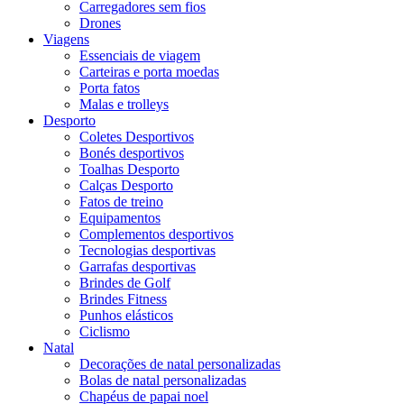
Carregadores sem fios
Drones
Viagens
Essenciais de viagem
Carteiras e porta moedas
Porta fatos
Malas e trolleys
Desporto
Coletes Desportivos
Bonés desportivos
Toalhas Desporto
Calças Desporto
Fatos de treino
Equipamentos
Complementos desportivos
Tecnologias desportivas
Garrafas desportivas
Brindes de Golf
Brindes Fitness
Punhos elásticos
Ciclismo
Natal
Decorações de natal personalizadas
Bolas de natal personalizadas
Chapéus de papai noel