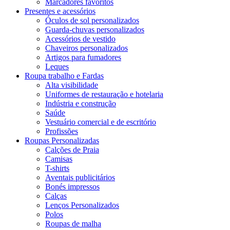
Marcadores favoritos
Presentes e acessórios
Óculos de sol personalizados
Guarda-chuvas personalizados
Acessórios de vestido
Chaveiros personalizados
Artigos para fumadores
Leques
Roupa trabalho e Fardas
Alta visibilidade
Uniformes de restauração e hotelaria
Indústria e construção
Saúde
Vestuário comercial e de escritório
Profissões
Roupas Personalizadas
Calções de Praia
Camisas
T-shirts
Aventais publicitários
Bonés impressos
Calças
Lenços Personalizados
Polos
Roupas de malha