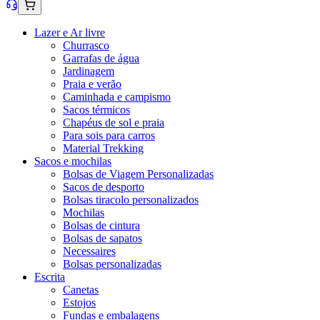
Lazer e Ar livre
Churrasco
Garrafas de água
Jardinagem
Praia e verão
Caminhada e campismo
Sacos térmicos
Chapéus de sol e praia
Para sois para carros
Material Trekking
Sacos e mochilas
Bolsas de Viagem Personalizadas
Sacos de desporto
Bolsas tiracolo personalizados
Mochilas
Bolsas de cintura
Bolsas de sapatos
Necessaires
Bolsas personalizadas
Escrita
Canetas
Estojos
Fundas e embalagens