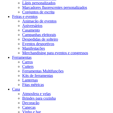
Lápis personalizados
Marcadores fluorescentes personalizados
Conjuntos de escrita
Feiras e eventos
Animação de eventos
Aniversários
Casamento
Campanhas eleitorais
Despedidas de solteiro
Eventos desportivos
Manifestações
Merchandising para eventos e congressos
Ferramentas
Carros
Cutters
Ferramentas Multifunções
Kits de ferramentas
Lanternas
Fitas métricas
Casa
Atmosfera e velas
Brindes para cozinha
Decoração
Canecas
Vinho e bar