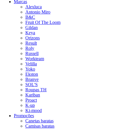
Marcas
Alexluca
Antonio Miro
B&C
Fruit Of The Loom
Gildan
Keya
Orizons
Result
Roly
Russell
Workteam
Velilla
Yoko
Ekston
Branve
SOL'S
Roupas TH
Kariban
Proact
K-up
Ki-mood
Promoções
Canetas baratas
Camisas baratas