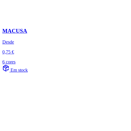
MACUSA
Desde
0,75 €
6 cores
Em stock