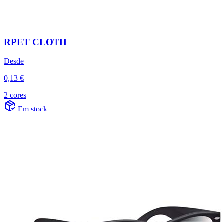
RPET CLOTH
Desde
0,13 €
2 cores
Em stock