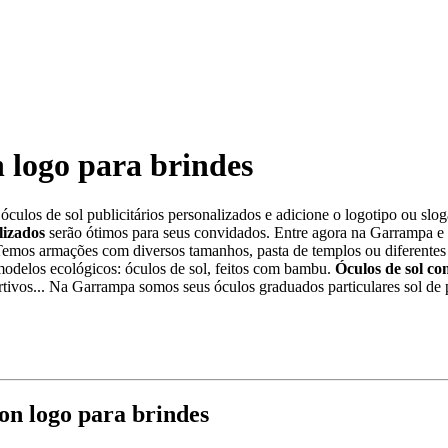
n logo para brindes
culos de sol publicitários personalizados e adicione o logotipo ou slo
lizados
serão ótimos para seus convidados. Entre agora na Garrampa e vi
emos armações com diversos tamanhos, pasta de templos ou diferentes t
odelos ecológicos: óculos de sol, feitos com bambu.
Óculos de sol com
rtivos... Na Garrampa somos seus óculos graduados particulares sol de 
on logo para brindes