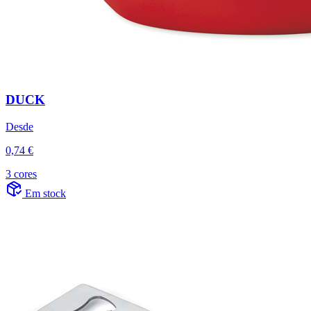
DUCK
Desde
0,74 €
3 cores
Em stock