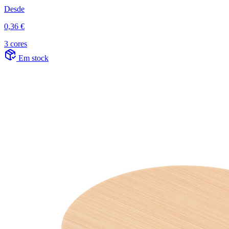
Desde
0,36 €
3 cores
Em stock