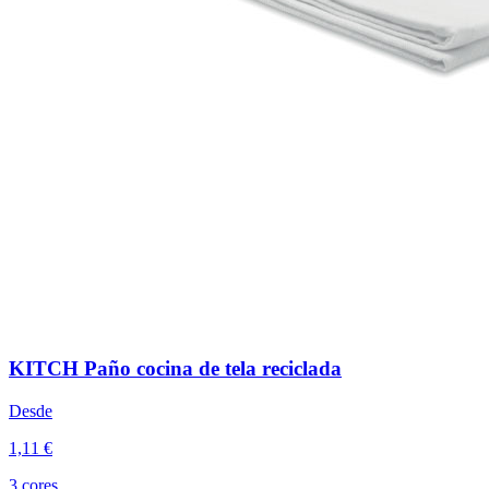
KITCH Paño cocina de tela reciclada
Desde
1,11 €
3 cores