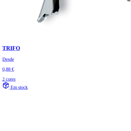
TRIFO
Desde
0,88 €
2 cores
Em stock