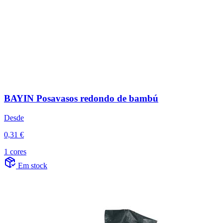
BAYIN Posavasos redondo de bambú
Desde
0,31 €
1 cores
Em stock