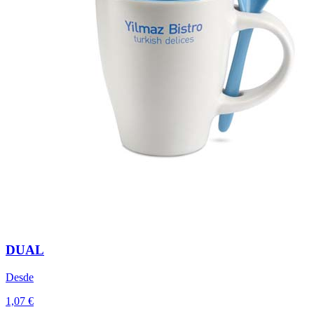
DUAL
Desde
1,07 €