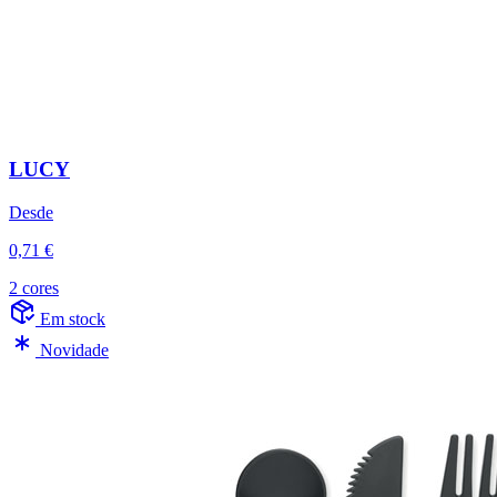
LUCY
Desde
0,71 €
2 cores
Em stock
Novidade