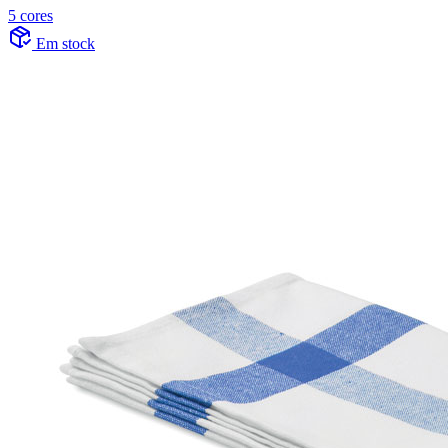
5 cores
Em stock