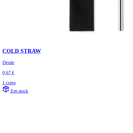
COLD STRAW
Desde
0,67 €
1 cores
Em stock