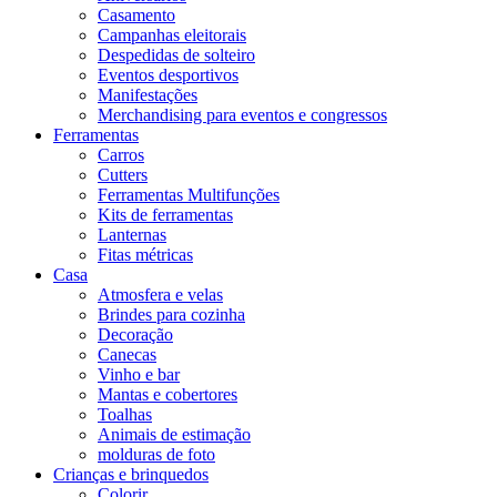
Casamento
Campanhas eleitorais
Despedidas de solteiro
Eventos desportivos
Manifestações
Merchandising para eventos e congressos
Ferramentas
Carros
Cutters
Ferramentas Multifunções
Kits de ferramentas
Lanternas
Fitas métricas
Casa
Atmosfera e velas
Brindes para cozinha
Decoração
Canecas
Vinho e bar
Mantas e cobertores
Toalhas
Animais de estimação
molduras de foto
Crianças e brinquedos
Colorir