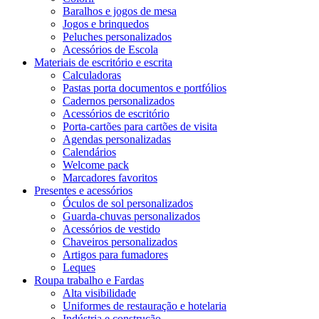
Baralhos e jogos de mesa
Jogos e brinquedos
Peluches personalizados
Acessórios de Escola
Materiais de escritório e escrita
Calculadoras
Pastas porta documentos e portfólios
Cadernos personalizados
Acessórios de escritório
Porta-cartões para cartões de visita
Agendas personalizadas
Calendários
Welcome pack
Marcadores favoritos
Presentes e acessórios
Óculos de sol personalizados
Guarda-chuvas personalizados
Acessórios de vestido
Chaveiros personalizados
Artigos para fumadores
Leques
Roupa trabalho e Fardas
Alta visibilidade
Uniformes de restauração e hotelaria
Indústria e construção