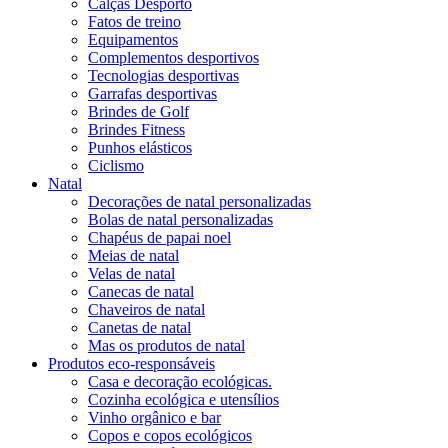
Calças Desporto
Fatos de treino
Equipamentos
Complementos desportivos
Tecnologias desportivas
Garrafas desportivas
Brindes de Golf
Brindes Fitness
Punhos elásticos
Ciclismo
Natal
Decorações de natal personalizadas
Bolas de natal personalizadas
Chapéus de papai noel
Meias de natal
Velas de natal
Canecas de natal
Chaveiros de natal
Canetas de natal
Mas os produtos de natal
Produtos eco-responsáveis
Casa e decoração ecológicas.
Cozinha ecológica e utensílios
Vinho orgânico e bar
Copos e copos ecológicos