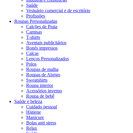
Saúde
Vestuário comercial e de escritório
Profissões
Roupas Personalizadas
Calções de Praia
Camisas
T-shirts
Aventais publicitários
Bonés impressos
Calças
Lenços Personalizados
Polos
Roupas de malha
Roupas de Abrigo
Sweatshirts
Roupa interior
Acessórios inverno
Roupa de bebê
Saúde e beleza
Cuidado pessoal
Higiene
Manicure
Bolas anti stress
Relax