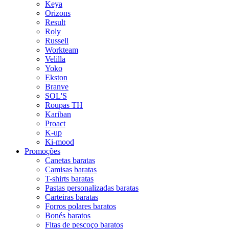
Keya
Orizons
Result
Roly
Russell
Workteam
Velilla
Yoko
Ekston
Branve
SOL'S
Roupas TH
Kariban
Proact
K-up
Ki-mood
Promoções
Canetas baratas
Camisas baratas
T-shirts baratas
Pastas personalizadas baratas
Carteiras baratas
Forros polares baratos
Bonés baratos
Fitas de pescoço baratos