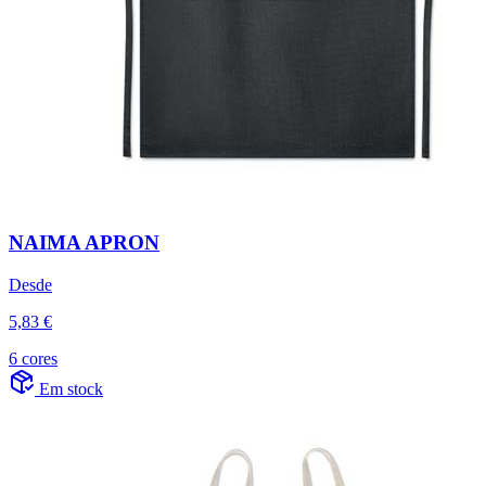
NAIMA APRON
Desde
5,83 €
6 cores
Em stock