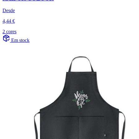
Desde
4,44 €
2 cores
Em stock