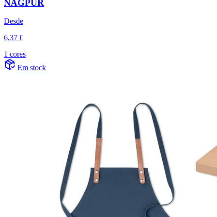
NAGPUR
Desde
6,37 €
1 cores
Em stock