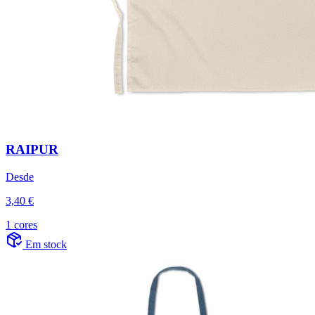
RAIPUR
Desde
3,40 €
1 cores
Em stock