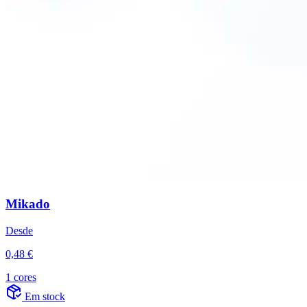
Mikado
Desde
0,48 €
1 cores
Em stock