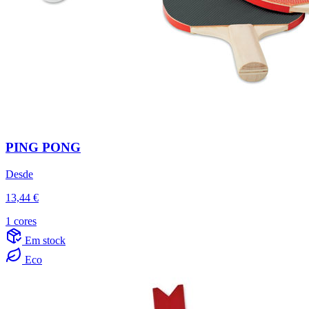
PING PONG
Desde
13,44 €
1 cores
Em stock
Eco