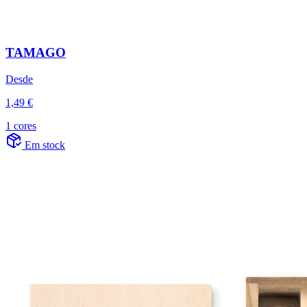
TAMAGO
Desde
1,49 €
1 cores
Em stock