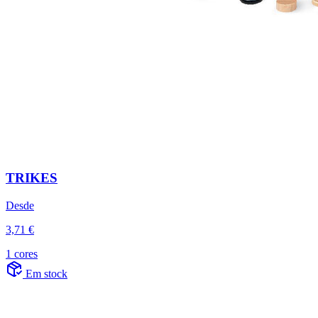
TRIKES
Desde
3,71 €
1 cores
Em stock