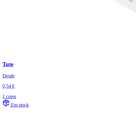
Tute
Desde
0,54 €
1 cores
Em stock