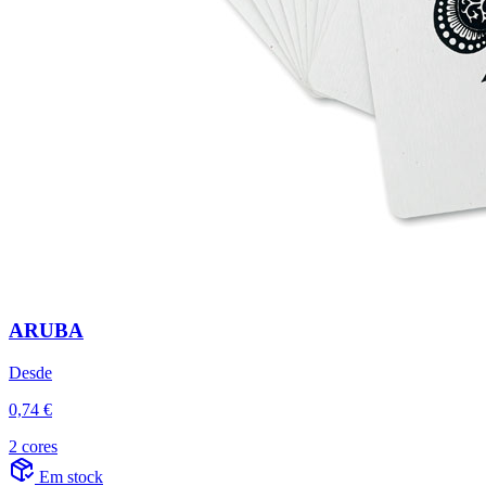
ARUBA
Desde
0,74 €
2 cores
Em stock