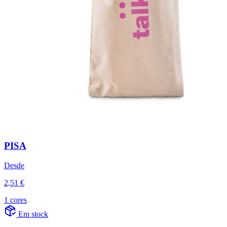
PISA
Desde
2,51 €
1 cores
Em stock