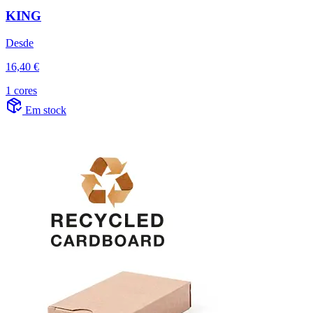
KING
Desde
16,40 €
1 cores
Em stock