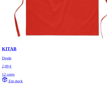
KITAB
Desde
2,09 €
12 cores
Em stock