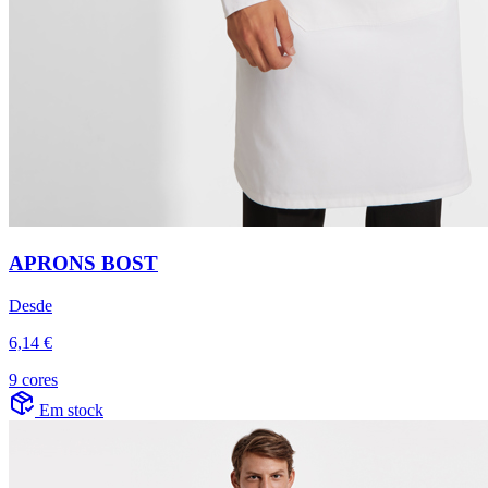
APRONS BOST
Desde
6,14 €
9 cores
Em stock