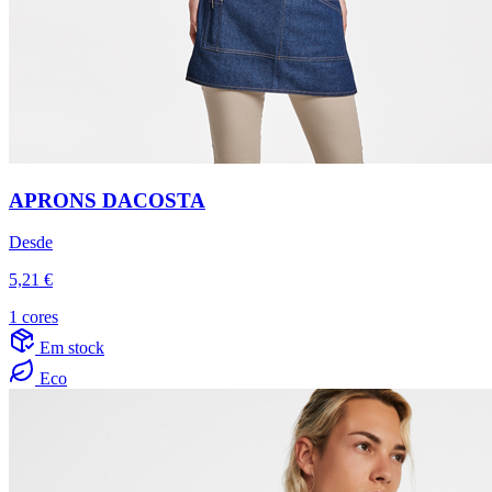
APRONS DACOSTA
Desde
5,21 €
1 cores
Em stock
Eco