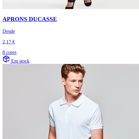
APRONS DUCASSE
Desde
2,17 €
8 cores
Em stock