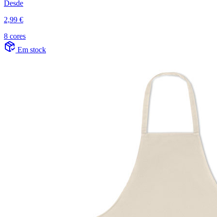
Desde
2,99 €
8 cores
Em stock