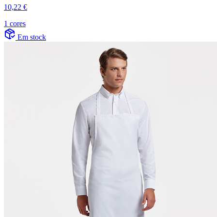
10,22 €
1 cores
Em stock