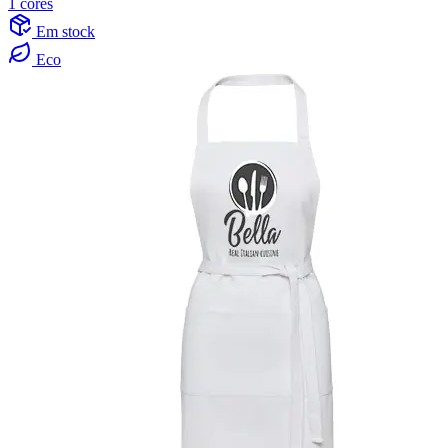
1 cores
Em stock
Eco