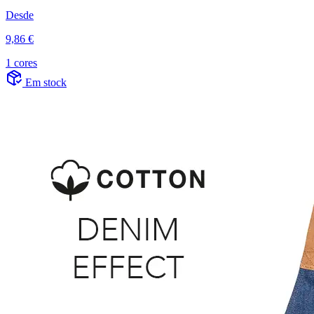
Desde
9,86 €
1 cores
Em stock