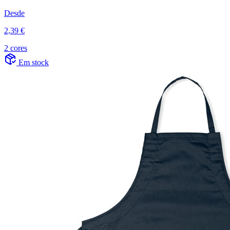
Desde
2,39 €
2 cores
Em stock