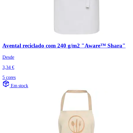
Avental reciclado com 240 g/m2 "Aware™ Shara"
Desde
3,34 €
5 cores
Em stock