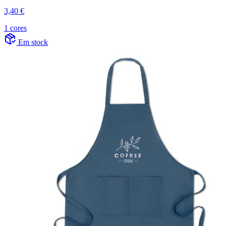
3,40 €
1 cores
Em stock