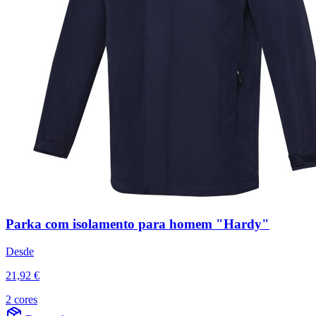
Parka com isolamento para homem "Hardy"
Desde
21,92 €
2 cores