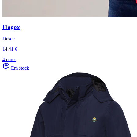
Flogox
Desde
14,41 €
4 cores
Em stock