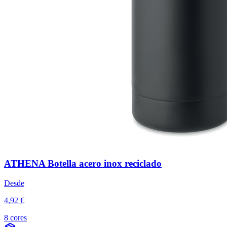
ATHENA Botella acero inox reciclado
Desde
4,92 €
8 cores