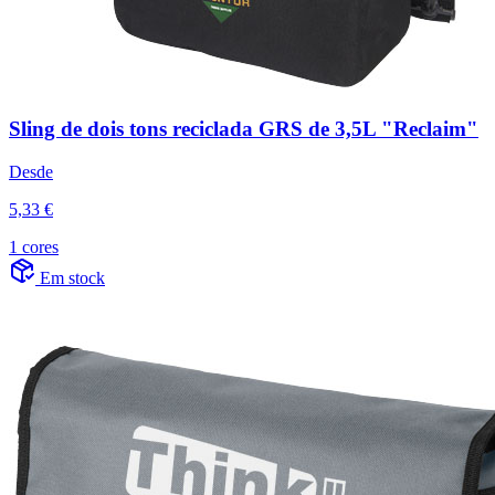
Sling de dois tons reciclada GRS de 3,5L "Reclaim"
Desde
5,33 €
1 cores
Em stock