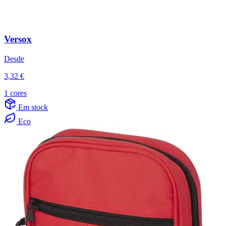
Versox
Desde
3,32 €
1 cores
Em stock
Eco