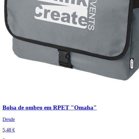
Bolsa de ombro em RPET "Omaha"
Desde
5,48 €