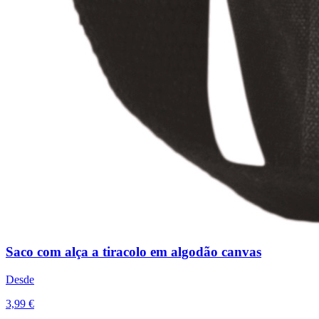
Saco com alça a tiracolo em algodão canvas
Desde
3,99 €