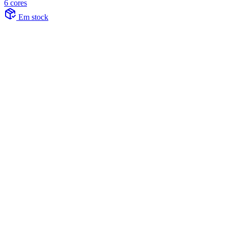
6 cores
Em stock