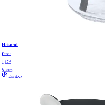
Heisond
Desde
1,17 €
8 cores
Em stock