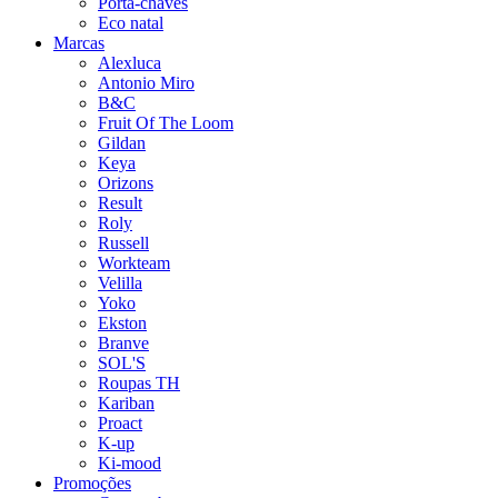
Porta-chaves
Eco natal
Marcas
Alexluca
Antonio Miro
B&C
Fruit Of The Loom
Gildan
Keya
Orizons
Result
Roly
Russell
Workteam
Velilla
Yoko
Ekston
Branve
SOL'S
Roupas TH
Kariban
Proact
K-up
Ki-mood
Promoções