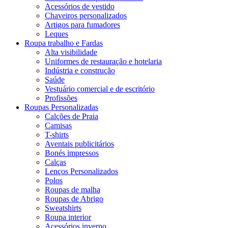
Acessórios de vestido
Chaveiros personalizados
Artigos para fumadores
Leques
Roupa trabalho e Fardas
Alta visibilidade
Uniformes de restauração e hotelaria
Indústria e construção
Saúde
Vestuário comercial e de escritório
Profissões
Roupas Personalizadas
Calções de Praia
Camisas
T-shirts
Aventais publicitários
Bonés impressos
Calças
Lenços Personalizados
Polos
Roupas de malha
Roupas de Abrigo
Sweatshirts
Roupa interior
Acessórios inverno