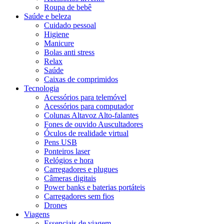
Roupa de bebê
Saúde e beleza
Cuidado pessoal
Higiene
Manicure
Bolas anti stress
Relax
Saúde
Caixas de comprimidos
Tecnologia
Acessórios para telemóvel
Acessórios para computador
Colunas Altavoz Alto-falantes
Fones de ouvido Auscultadores
Óculos de realidade virtual
Pens USB
Ponteiros laser
Relógios e hora
Carregadores e plugues
Câmeras digitais
Power banks e baterias portáteis
Carregadores sem fios
Drones
Viagens
Essenciais de viagem