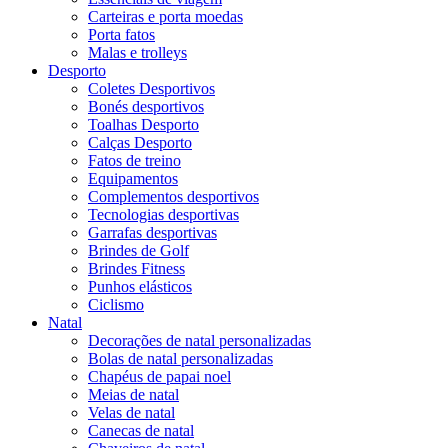
Carteiras e porta moedas
Porta fatos
Malas e trolleys
Desporto
Coletes Desportivos
Bonés desportivos
Toalhas Desporto
Calças Desporto
Fatos de treino
Equipamentos
Complementos desportivos
Tecnologias desportivas
Garrafas desportivas
Brindes de Golf
Brindes Fitness
Punhos elásticos
Ciclismo
Natal
Decorações de natal personalizadas
Bolas de natal personalizadas
Chapéus de papai noel
Meias de natal
Velas de natal
Canecas de natal