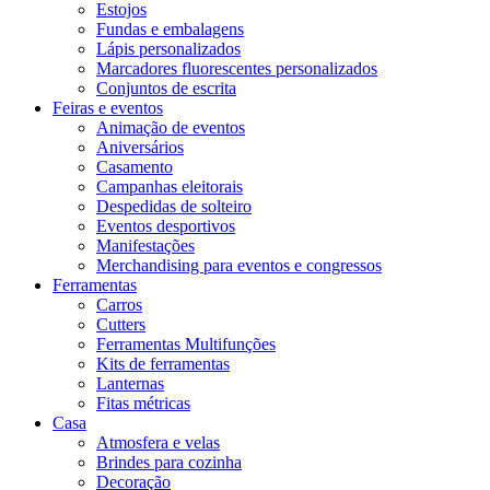
Estojos
Fundas e embalagens
Lápis personalizados
Marcadores fluorescentes personalizados
Conjuntos de escrita
Feiras e eventos
Animação de eventos
Aniversários
Casamento
Campanhas eleitorais
Despedidas de solteiro
Eventos desportivos
Manifestações
Merchandising para eventos e congressos
Ferramentas
Carros
Cutters
Ferramentas Multifunções
Kits de ferramentas
Lanternas
Fitas métricas
Casa
Atmosfera e velas
Brindes para cozinha
Decoração