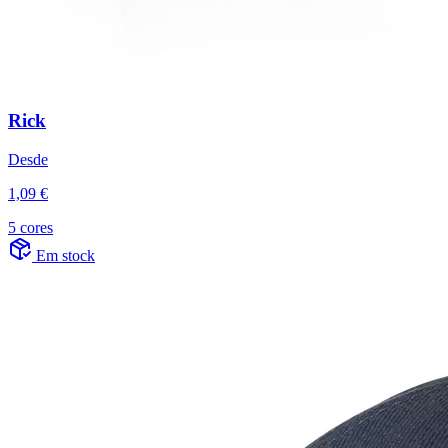
Rick
Desde
1,09 €
5 cores
Em stock