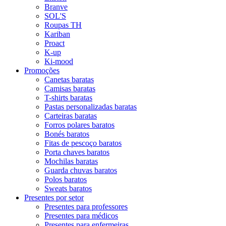
Branve
SOL'S
Roupas TH
Kariban
Proact
K-up
Ki-mood
Promoções
Canetas baratas
Camisas baratas
T-shirts baratas
Pastas personalizadas baratas
Carteiras baratas
Forros polares baratos
Bonés baratos
Fitas de pescoço baratos
Porta chaves baratos
Mochilas baratas
Guarda chuvas baratos
Polos baratos
Sweats baratos
Presentes por setor
Presentes para professores
Presentes para médicos
Presentes para enfermeiras