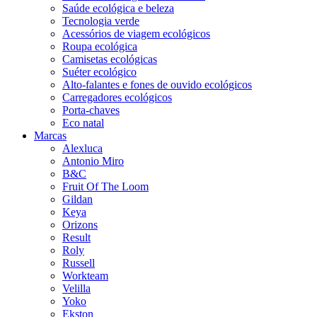
Saúde ecológica e beleza
Tecnologia verde
Acessórios de viagem ecológicos
Roupa ecológica
Camisetas ecológicas
Suéter ecológico
Alto-falantes e fones de ouvido ecológicos
Carregadores ecológicos
Porta-chaves
Eco natal
Marcas
Alexluca
Antonio Miro
B&C
Fruit Of The Loom
Gildan
Keya
Orizons
Result
Roly
Russell
Workteam
Velilla
Yoko
Ekston