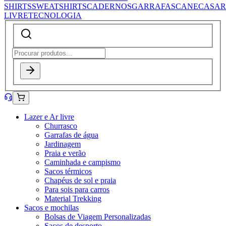
SHIRTS
SWEATSHIRTS
CADERNOS
GARRAFAS
CANECAS
AR
LIVRE
TECNOLOGIA
Lazer e Ar livre
Churrasco
Garrafas de água
Jardinagem
Praia e verão
Caminhada e campismo
Sacos térmicos
Chapéus de sol e praia
Para sois para carros
Material Trekking
Sacos e mochilas
Bolsas de Viagem Personalizadas
Sacos de desporto