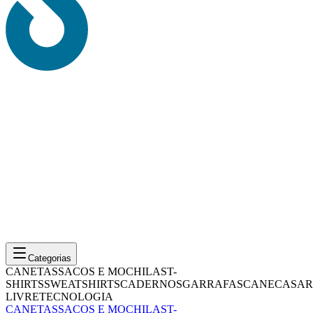
Categorias
CANETAS
SACOS E MOCHILAS
T-
SHIRTS
SWEATSHIRTS
CADERNOS
GARRAFAS
CANECAS
AR
LIVRE
TECNOLOGIA
CANETAS
SACOS E MOCHILAS
T-