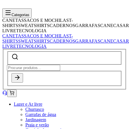
Categorias
CANETAS
SACOS E MOCHILAS
T-
SHIRTS
SWEATSHIRTS
CADERNOS
GARRAFAS
CANECAS
AR
LIVRE
TECNOLOGIA
CANETAS
SACOS E MOCHILAS
T-
SHIRTS
SWEATSHIRTS
CADERNOS
GARRAFAS
CANECAS
AR
LIVRE
TECNOLOGIA
Lazer e Ar livre
Churrasco
Garrafas de água
Jardinagem
Praia e verão