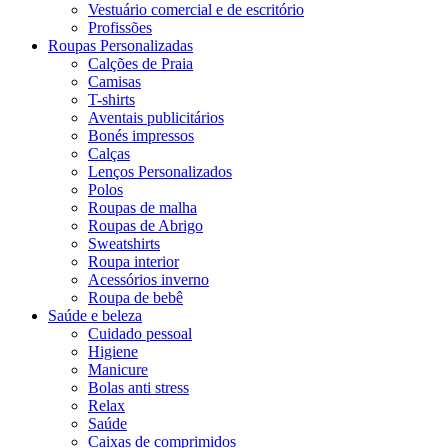
Vestuário comercial e de escritório
Profissões
Roupas Personalizadas
Calções de Praia
Camisas
T-shirts
Aventais publicitários
Bonés impressos
Calças
Lenços Personalizados
Polos
Roupas de malha
Roupas de Abrigo
Sweatshirts
Roupa interior
Acessórios inverno
Roupa de bebê
Saúde e beleza
Cuidado pessoal
Higiene
Manicure
Bolas anti stress
Relax
Saúde
Caixas de comprimidos