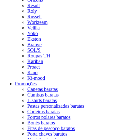
Result
Roly
Russell
Workteam
Velilla
Yoko
Ekston
Branve
SOL'S
Roupas TH
Kariban
Proact
K-up
Ki-mood
Promoções
Canetas baratas
Camisas baratas
T-shirts baratas
Pastas personalizadas baratas
Carteiras baratas
Forros polares baratos
Bonés baratos
Fitas de pescoço baratos
Porta chaves baratos