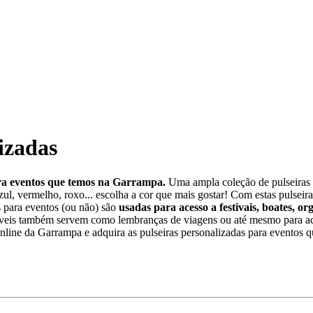
izadas
ara eventos que temos na Garrampa.
Uma ampla coleção de pulseiras c
ul, vermelho, roxo... escolha a cor que mais gostar! Com estas pulseira
is para eventos (ou não) são
usadas para acesso a festivais, boates, or
áveis também servem como lembranças de viagens ou até mesmo para ac
line da Garrampa e adquira as pulseiras personalizadas para eventos q