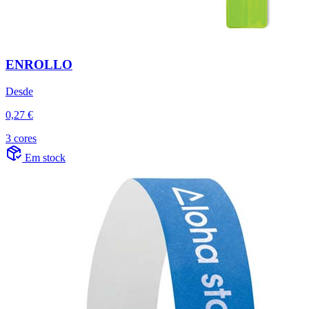
ENROLLO
Desde
0,27 €
3 cores
Em stock