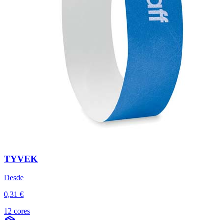
TYVEK
Desde
0,31 €
12 cores