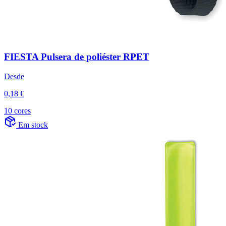
FIESTA Pulsera de poliéster RPET
Desde
0,18 €
10 cores
Em stock