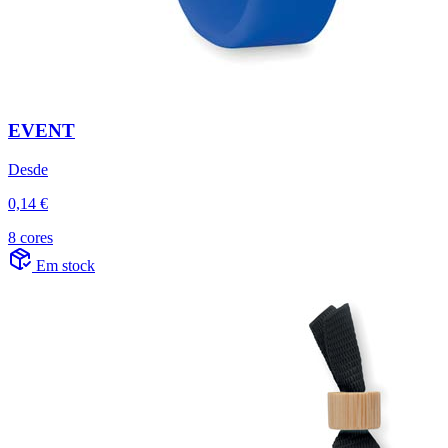
EVENT
Desde
0,14 €
8 cores
Em stock