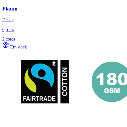
Plaum
Desde
0,51 €
2 cores
Em stock