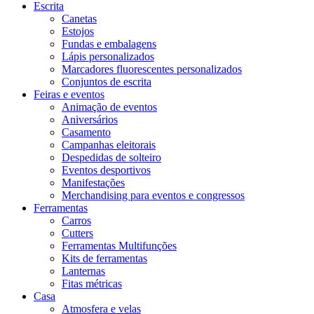
Escrita
Canetas
Estojos
Fundas e embalagens
Lápis personalizados
Marcadores fluorescentes personalizados
Conjuntos de escrita
Feiras e eventos
Animação de eventos
Aniversários
Casamento
Campanhas eleitorais
Despedidas de solteiro
Eventos desportivos
Manifestações
Merchandising para eventos e congressos
Ferramentas
Carros
Cutters
Ferramentas Multifunções
Kits de ferramentas
Lanternas
Fitas métricas
Casa
Atmosfera e velas