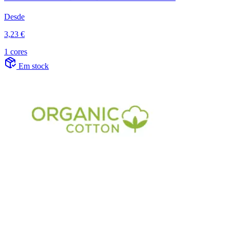
Desde
3,23 €
1 cores
Em stock