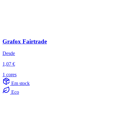
Grafox Fairtrade
Desde
1,07 €
1 cores
Em stock
Eco