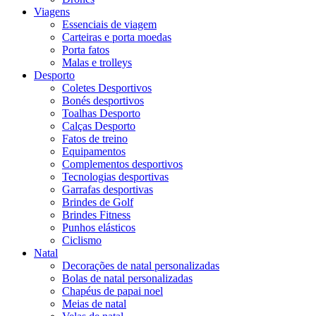
Viagens
Essenciais de viagem
Carteiras e porta moedas
Porta fatos
Malas e trolleys
Desporto
Coletes Desportivos
Bonés desportivos
Toalhas Desporto
Calças Desporto
Fatos de treino
Equipamentos
Complementos desportivos
Tecnologias desportivas
Garrafas desportivas
Brindes de Golf
Brindes Fitness
Punhos elásticos
Ciclismo
Natal
Decorações de natal personalizadas
Bolas de natal personalizadas
Chapéus de papai noel
Meias de natal