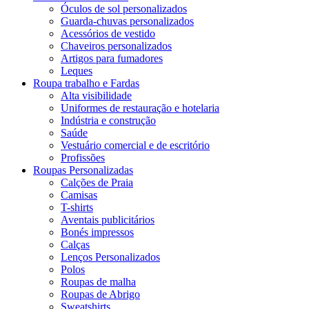
Óculos de sol personalizados
Guarda-chuvas personalizados
Acessórios de vestido
Chaveiros personalizados
Artigos para fumadores
Leques
Roupa trabalho e Fardas
Alta visibilidade
Uniformes de restauração e hotelaria
Indústria e construção
Saúde
Vestuário comercial e de escritório
Profissões
Roupas Personalizadas
Calções de Praia
Camisas
T-shirts
Aventais publicitários
Bonés impressos
Calças
Lenços Personalizados
Polos
Roupas de malha
Roupas de Abrigo
Sweatshirts