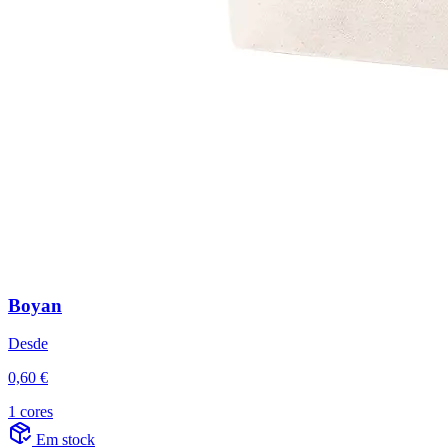
Boyan
Desde
0,60 €
1 cores
Em stock