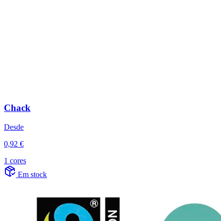
Chack
Desde
0,92 €
1 cores
Em stock