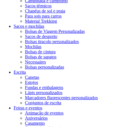
Caminhada e campismo
Sacos térmicos
Chapéus de sol e praia
Para sois para carros
Material Trekking
Sacos e mochilas
Bolsas de Viagem Personalizadas
Sacos de desporto
Bolsas tiracolo personalizados
Mochilas
Bolsas de cintura
Bolsas de sapatos
Necessaires
Bolsas personalizadas
Escrita
Canetas
Estojos
Fundas e embalagens
Lápis personalizados
Marcadores fluorescentes personalizados
Conjuntos de escrita
Feiras e eventos
Animação de eventos
Aniversários
Casamento