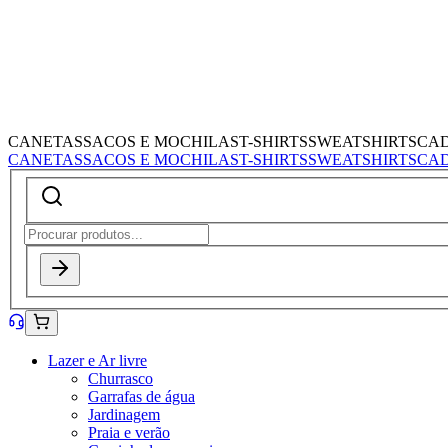
CANETAS
SACOS E MOCHILAS
T-SHIRTS
SWEATSHIRTS
CA
CANETAS
SACOS E MOCHILAS
T-SHIRTS
SWEATSHIRTS
CA
Lazer e Ar livre
Churrasco
Garrafas de água
Jardinagem
Praia e verão