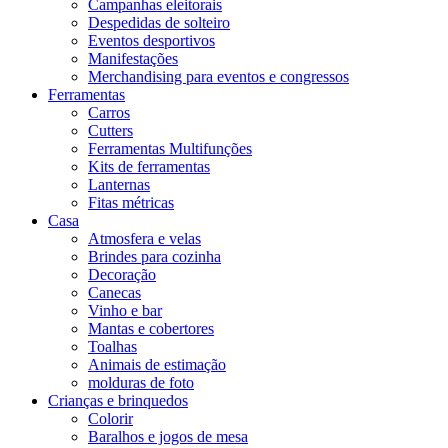
Campanhas eleitorais
Despedidas de solteiro
Eventos desportivos
Manifestações
Merchandising para eventos e congressos
Ferramentas
Carros
Cutters
Ferramentas Multifunções
Kits de ferramentas
Lanternas
Fitas métricas
Casa
Atmosfera e velas
Brindes para cozinha
Decoração
Canecas
Vinho e bar
Mantas e cobertores
Toalhas
Animais de estimação
molduras de foto
Crianças e brinquedos
Colorir
Baralhos e jogos de mesa