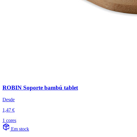
ROBIN Soporte bambú tablet
Desde
1,47 €
1 cores
Em stock