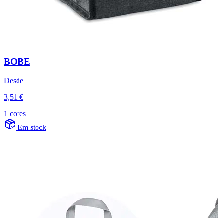
BOBE
Desde
3,51 €
1 cores
Em stock