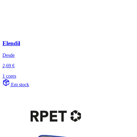
Elendil
Desde
2,69 €
1 cores
Em stock