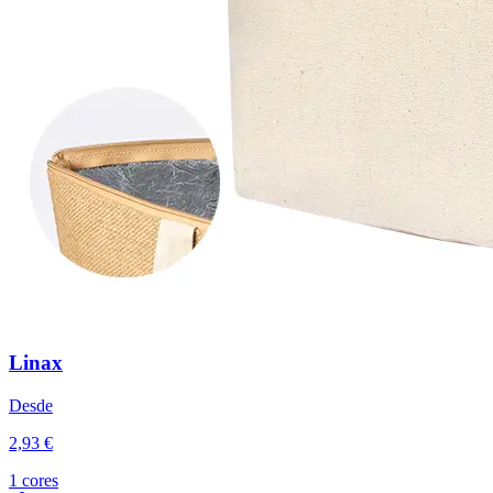
Linax
Desde
2,93 €
1 cores