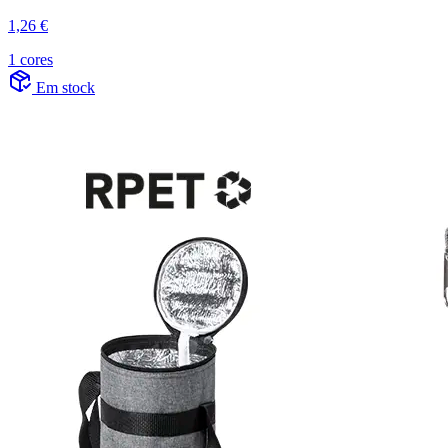
1,26 €
1 cores
Em stock