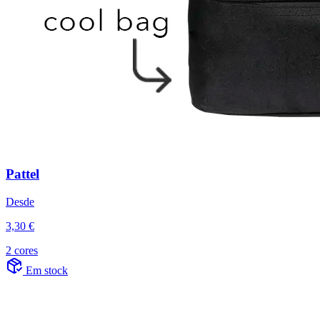
Pattel
Desde
3,30 €
2 cores
Em stock