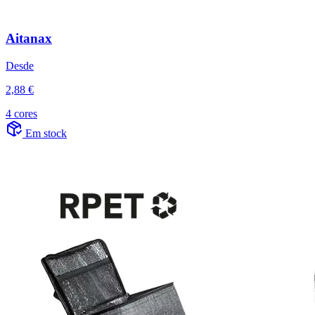
Aitanax
Desde
2,88 €
4 cores
Em stock