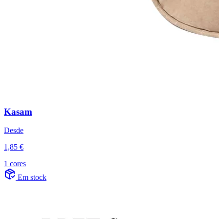
Kasam
Desde
1,85 €
1 cores
Em stock