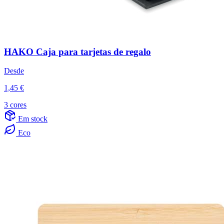
HAKO Caja para tarjetas de regalo
Desde
1,45 €
3 cores
Em stock
Eco