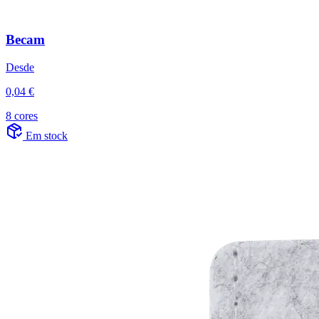
Becam
Desde
0,04 €
8 cores
Em stock