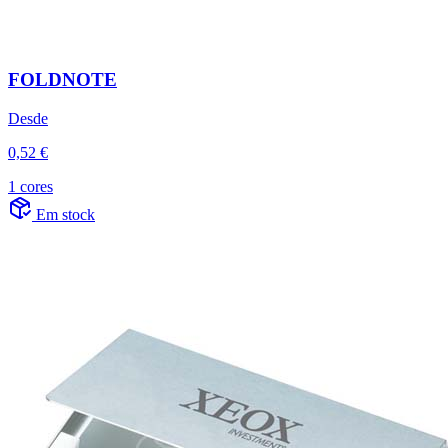
FOLDNOTE
Desde
0,52 €
1 cores
Em stock