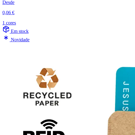
Desde
0,06 €
1 cores
Em stock
Novidade