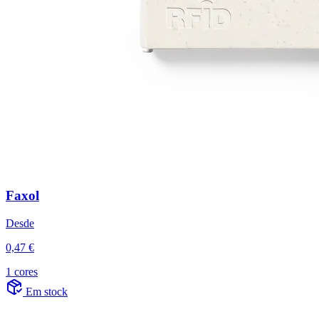
Faxol
Desde
0,47 €
1 cores
Em stock