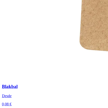
Blakbal
Desde
0,08 €