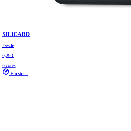
SILICARD
Desde
0,29 €
6 cores
Em stock