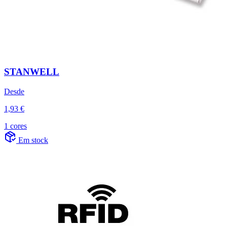
STANWELL
Desde
1,93 €
1 cores
Em stock