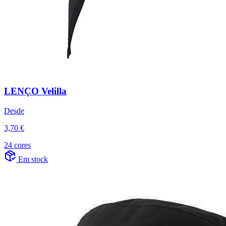
LENÇO Velilla
Desde
3,70 €
24 cores
Em stock