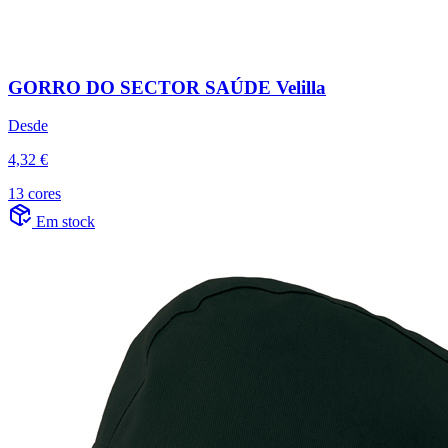
GORRO DO SECTOR SAÚDE Velilla
Desde
4,32 €
13 cores
Em stock