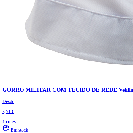
GORRO MILITAR COM TECIDO DE REDE Velill
Desde
3,51 €
1 cores
Em stock