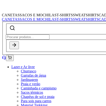
CANETAS
SACOS E MOCHILAS
T-SHIRTS
SWEATSHIRTS
CA
CANETAS
SACOS E MOCHILAS
T-SHIRTS
SWEATSHIRTS
CA
Lazer e Ar livre
Churrasco
Garrafas de água
Jardinagem
Praia e verão
Caminhada e campismo
Sacos térmicos
Chapéus de sol e praia
Para sois para carros
Material Trekking