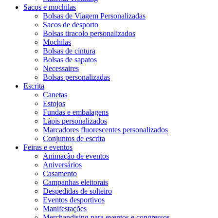
Sacos e mochilas
Bolsas de Viagem Personalizadas
Sacos de desporto
Bolsas tiracolo personalizados
Mochilas
Bolsas de cintura
Bolsas de sapatos
Necessaires
Bolsas personalizadas
Escrita
Canetas
Estojos
Fundas e embalagens
Lápis personalizados
Marcadores fluorescentes personalizados
Conjuntos de escrita
Feiras e eventos
Animação de eventos
Aniversários
Casamento
Campanhas eleitorais
Despedidas de solteiro
Eventos desportivos
Manifestações
Merchandising para eventos e congressos