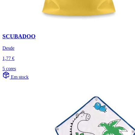
SCUBADOO
Desde
1,77 €
5 cores
Em stock