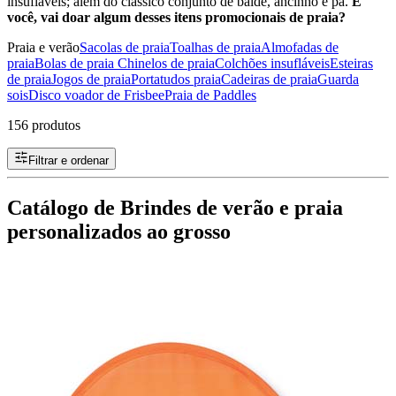
insufláveis; além do clássico conjunto de balde, ancinho e pá.
E
você, vai doar algum desses itens promocionais de praia?
Praia e verão
Sacolas de praia
Toalhas de praia
Almofadas de
praia
Bolas de praia
Chinelos de praia
Colchões insufláveis
Esteiras
de praia
Jogos de praia
Portatudos praia
Cadeiras de praia
Guarda
sois
Disco voador de Frisbee
Praia de Paddles
156 produtos
Filtrar e ordenar
Catálogo de Brindes de verão e praia
personalizados ao grosso