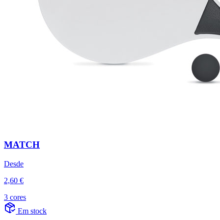
MATCH
Desde
2,60 €
3 cores
Em stock