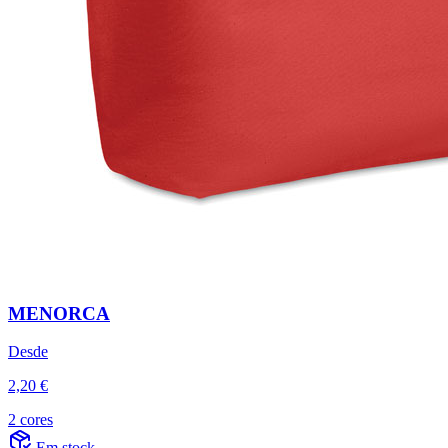
MENORCA
Desde
2,20 €
2 cores
Em stock