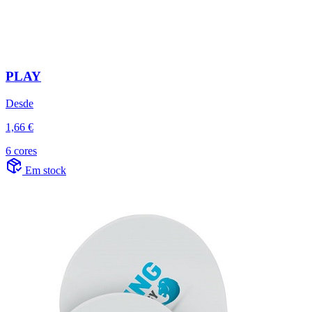
PLAY
Desde
1,66 €
6 cores
Em stock