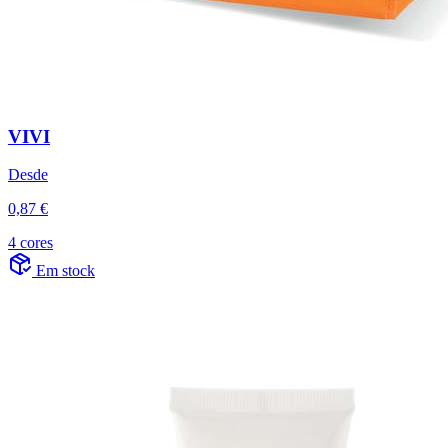
VIVI
Desde
0,87 €
4 cores
Em stock