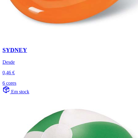
SYDNEY
Desde
0,46 €
6 cores
Em stock