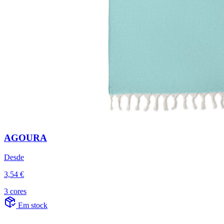
AGOURA
Desde
3,54 €
3 cores
Em stock