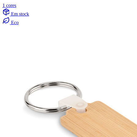
1 cores
Em stock
Eco