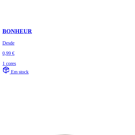
BONHEUR
Desde
0,99 €
1 cores
Em stock