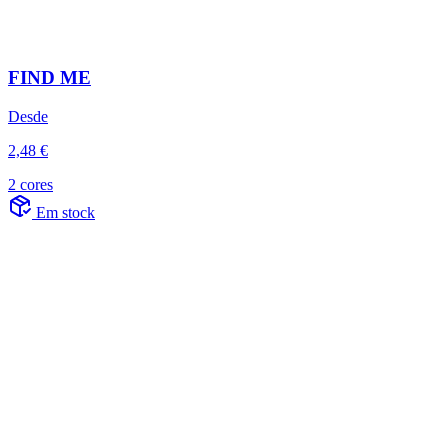
FIND ME
Desde
2,48 €
2 cores
Em stock