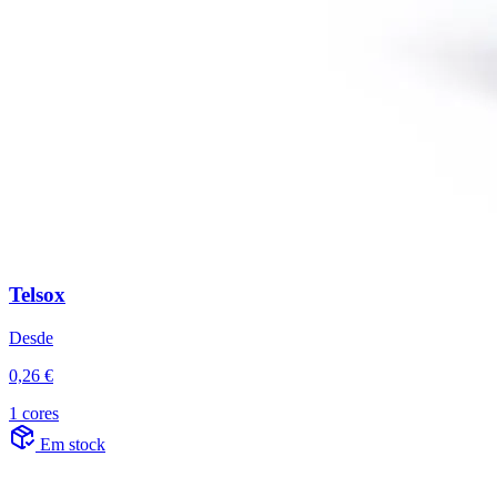
Telsox
Desde
0,26 €
1 cores
Em stock