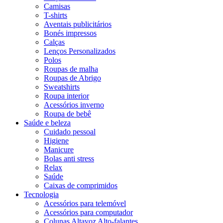
Camisas
T-shirts
Aventais publicitários
Bonés impressos
Calças
Lenços Personalizados
Polos
Roupas de malha
Roupas de Abrigo
Sweatshirts
Roupa interior
Acessórios inverno
Roupa de bebê
Saúde e beleza
Cuidado pessoal
Higiene
Manicure
Bolas anti stress
Relax
Saúde
Caixas de comprimidos
Tecnologia
Acessórios para telemóvel
Acessórios para computador
Colunas Altavoz Alto-falantes