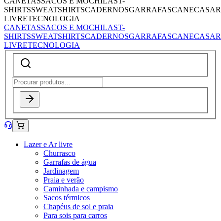
CANETAS
SACOS E MOCHILAS
T-
SHIRTS
SWEATSHIRTS
CADERNOS
GARRAFAS
CANECAS
AR
LIVRE
TECNOLOGIA
CANETAS
SACOS E MOCHILAS
T-
SHIRTS
SWEATSHIRTS
CADERNOS
GARRAFAS
CANECAS
AR
LIVRE
TECNOLOGIA
Lazer e Ar livre
Churrasco
Garrafas de água
Jardinagem
Praia e verão
Caminhada e campismo
Sacos térmicos
Chapéus de sol e praia
Para sois para carros