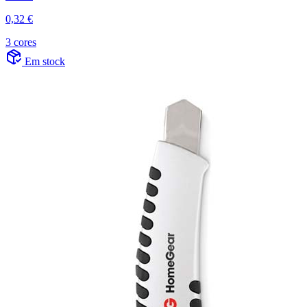
0,32 €
3 cores
Em stock