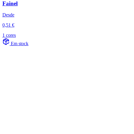
Fainel
Desde
0,51 €
1 cores
Em stock