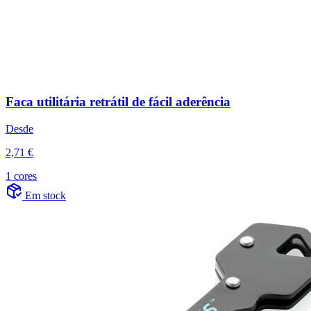
Faca utilitária retrátil de fácil aderência
Desde
2,71 €
1 cores
Em stock