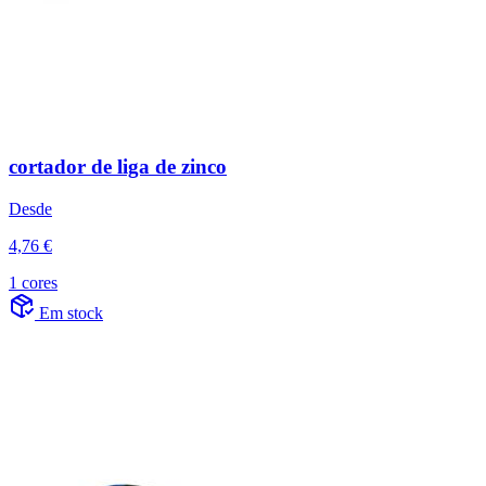
cortador de liga de zinco
Desde
4,76 €
1 cores
Em stock