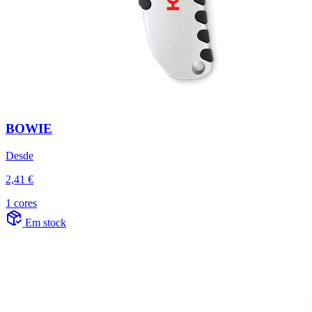
BOWIE
Desde
2,41 €
1 cores
Em stock