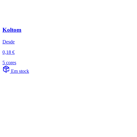
Koltom
Desde
0,18 €
5 cores
Em stock