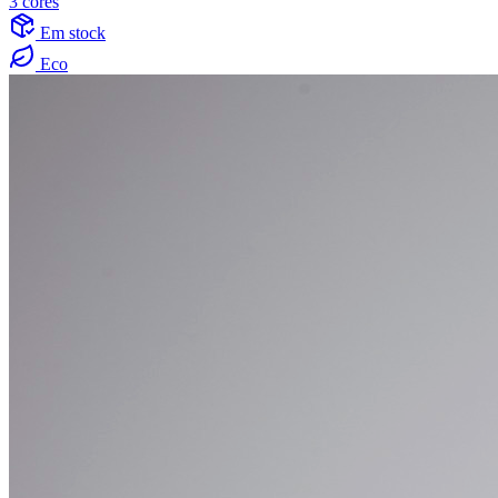
3 cores
Em stock
Eco