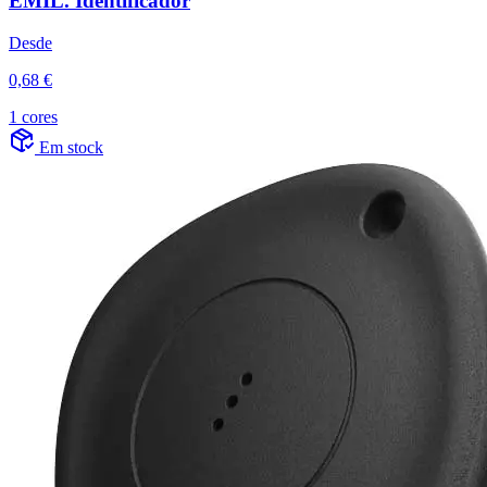
EMIL. Identificador
Desde
0,68 €
1 cores
Em stock