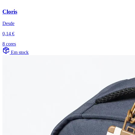
Cloris
Desde
0,14 €
8 cores
Em stock