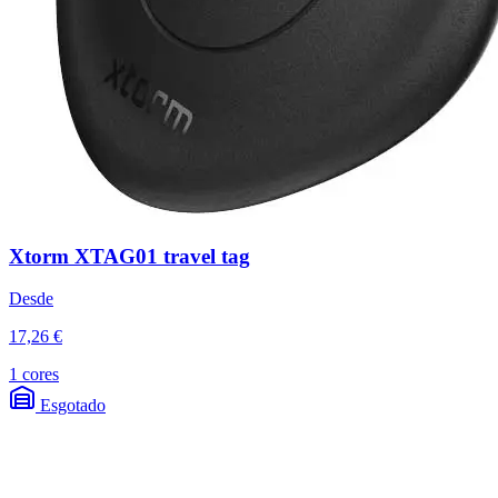
Xtorm XTAG01 travel tag
Desde
17,26 €
1 cores
Esgotado