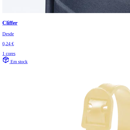
Cliffer
Desde
0,24 €
1 cores
Em stock