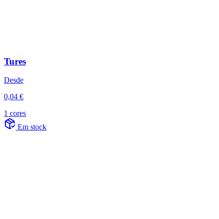
Tures
Desde
0,04 €
1 cores
Em stock