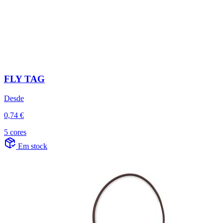
FLY TAG
Desde
0,74 €
5 cores
Em stock