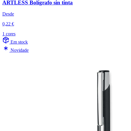
ARTLESS Bolígrafo sin tinta
Desde
0,22 €
1 cores
Em stock
Novidade