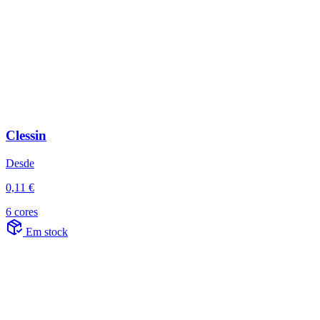
Clessin
Desde
0,11 €
6 cores
Em stock