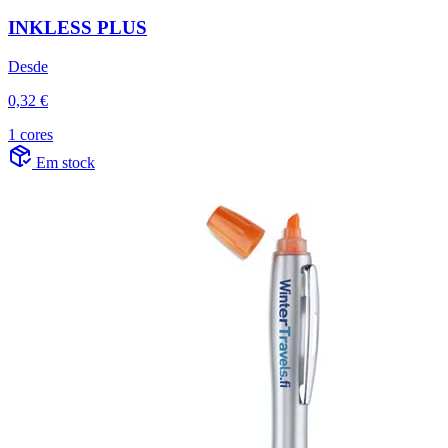
INKLESS PLUS
Desde
0,32 €
1 cores
Em stock