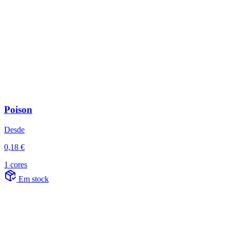
Poison
Desde
0,18 €
1 cores
Em stock