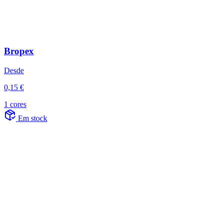
Bropex
Desde
0,15 €
1 cores
Em stock