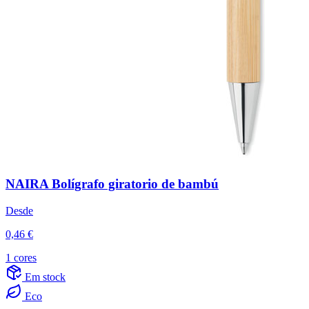
NAIRA Bolígrafo giratorio de bambú
Desde
0,46 €
1 cores
Em stock
Eco