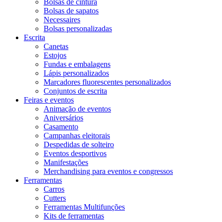
Bolsas de cintura
Bolsas de sapatos
Necessaires
Bolsas personalizadas
Escrita
Canetas
Estojos
Fundas e embalagens
Lápis personalizados
Marcadores fluorescentes personalizados
Conjuntos de escrita
Feiras e eventos
Animação de eventos
Aniversários
Casamento
Campanhas eleitorais
Despedidas de solteiro
Eventos desportivos
Manifestações
Merchandising para eventos e congressos
Ferramentas
Carros
Cutters
Ferramentas Multifunções
Kits de ferramentas