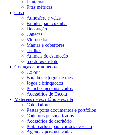
Lanternas
Fitas métricas
Casa
Atmosfera e velas
Brindes para cozinha
Decoração
Canecas
Vinho e bar
Mantas e cobertores
Toalhas
Animais de estimação
molduras de foto
Crianças e brinquedos
Colorir
Baralhos e jogos de mesa
Jogos e brinquedos
Peluches personalizados
Acessórios de Escola
Materiais de escritório e escrita
Calculadoras
Pastas porta documentos e portfólios
Cadernos personalizados
Acessórios de escritório
Porta-cartões para cartões de visita
Agendas personalizadas