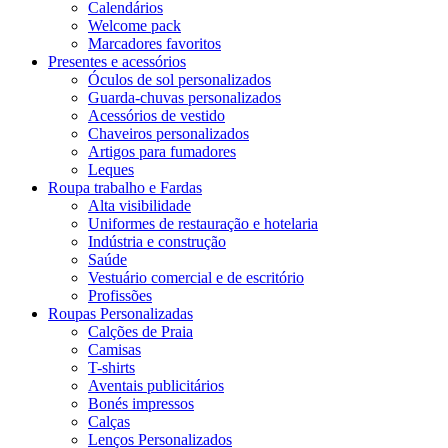
Calendários
Welcome pack
Marcadores favoritos
Presentes e acessórios
Óculos de sol personalizados
Guarda-chuvas personalizados
Acessórios de vestido
Chaveiros personalizados
Artigos para fumadores
Leques
Roupa trabalho e Fardas
Alta visibilidade
Uniformes de restauração e hotelaria
Indústria e construção
Saúde
Vestuário comercial e de escritório
Profissões
Roupas Personalizadas
Calções de Praia
Camisas
T-shirts
Aventais publicitários
Bonés impressos
Calças
Lenços Personalizados