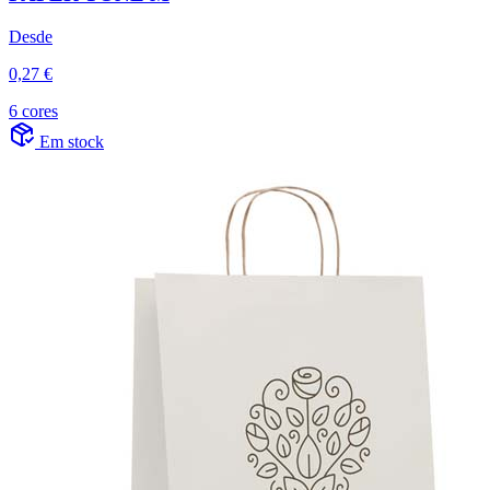
Desde
0,27 €
6 cores
Em stock