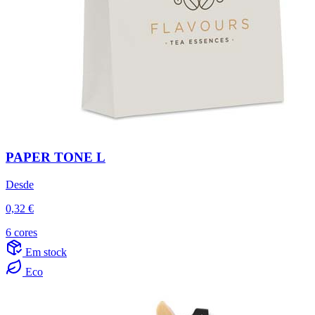
PAPER TONE L
Desde
0,32 €
6 cores
Em stock
Eco