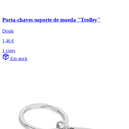
Porta-chaves suporte de moeda "Trolley"
Desde
1,46 €
1 cores
Em stock