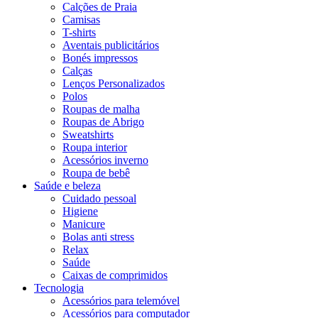
Calções de Praia
Camisas
T-shirts
Aventais publicitários
Bonés impressos
Calças
Lenços Personalizados
Polos
Roupas de malha
Roupas de Abrigo
Sweatshirts
Roupa interior
Acessórios inverno
Roupa de bebê
Saúde e beleza
Cuidado pessoal
Higiene
Manicure
Bolas anti stress
Relax
Saúde
Caixas de comprimidos
Tecnologia
Acessórios para telemóvel
Acessórios para computador