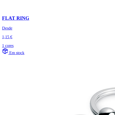
FLAT RING
Desde
1,15 €
1 cores
Em stock