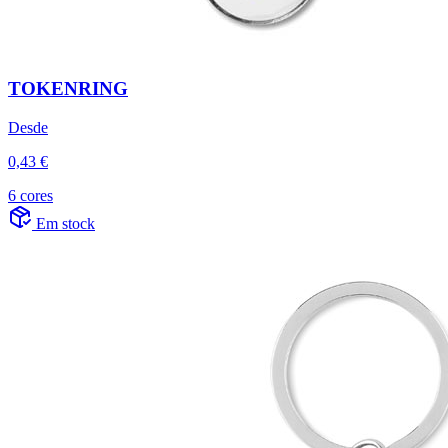
TOKENRING
Desde
0,43 €
6 cores
Em stock