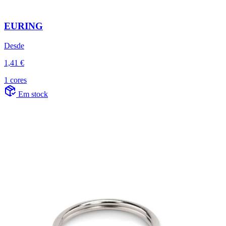
EURING
Desde
1,41 €
1 cores
Em stock