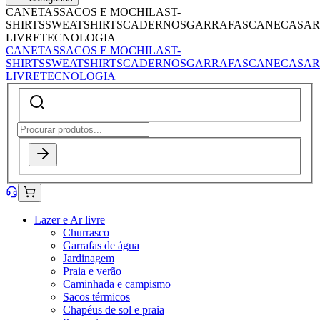
CANETAS
SACOS E MOCHILAS
T-
SHIRTS
SWEATSHIRTS
CADERNOS
GARRAFAS
CANECAS
AR
LIVRE
TECNOLOGIA
CANETAS
SACOS E MOCHILAS
T-
SHIRTS
SWEATSHIRTS
CADERNOS
GARRAFAS
CANECAS
AR
LIVRE
TECNOLOGIA
Lazer e Ar livre
Churrasco
Garrafas de água
Jardinagem
Praia e verão
Caminhada e campismo
Sacos térmicos
Chapéus de sol e praia