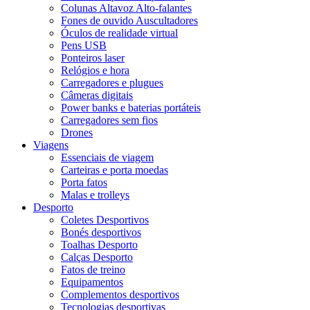
Colunas Altavoz Alto-falantes
Fones de ouvido Auscultadores
Óculos de realidade virtual
Pens USB
Ponteiros laser
Relógios e hora
Carregadores e plugues
Câmeras digitais
Power banks e baterias portáteis
Carregadores sem fios
Drones
Viagens
Essenciais de viagem
Carteiras e porta moedas
Porta fatos
Malas e trolleys
Desporto
Coletes Desportivos
Bonés desportivos
Toalhas Desporto
Calças Desporto
Fatos de treino
Equipamentos
Complementos desportivos
Tecnologias desportivas