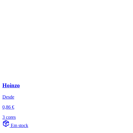
Hoinzo
Desde
0,86 €
3 cores
Em stock