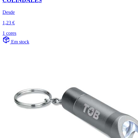
COLINDALES
Desde
1,23 €
1 cores
Em stock