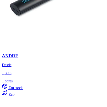
ANDRE
Desde
1,39 €
1 cores
Em stock
Eco