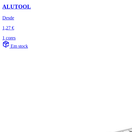
ALUTOOL
Desde
1,27 €
1 cores
Em stock