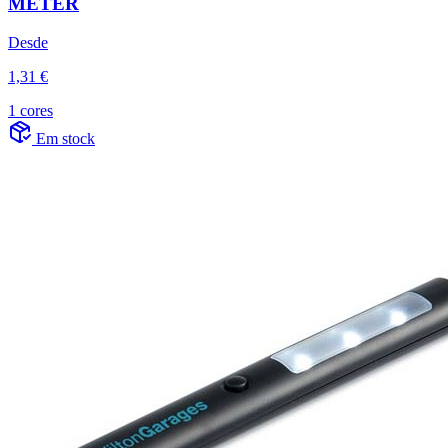
METER
Desde
1,31 €
1 cores
Em stock