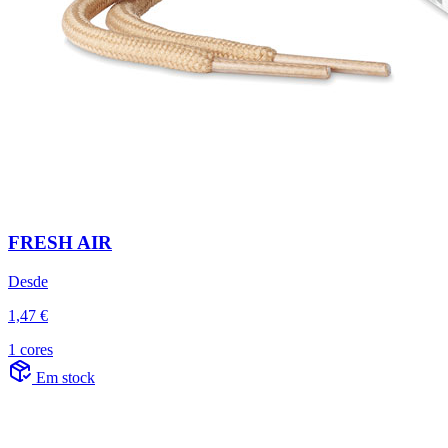
FRESH AIR
Desde
1,47 €
1 cores
Em stock