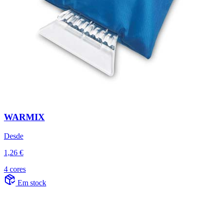
WARMIX
Desde
1,26 €
4 cores
Em stock