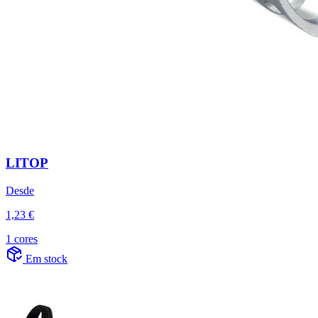
LITOP
Desde
1,23 €
1 cores
Em stock