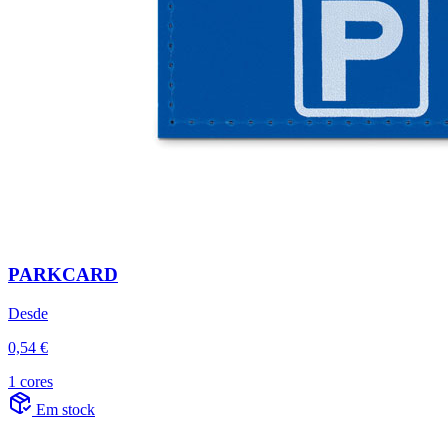
PARKCARD
Desde
0,54 €
1 cores
Em stock