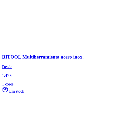
BITOOL Multiherramienta acero inox.
Desde
1,47 €
1 cores
Em stock