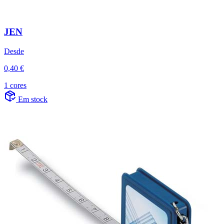
JEN
Desde
0,40 €
1 cores
Em stock