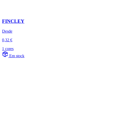
FINCLEY
Desde
0,32 €
1 cores
Em stock