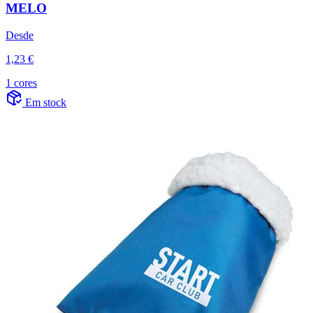
MELO
Desde
1,23 €
1 cores
Em stock