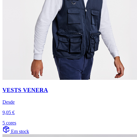
VESTS VENERA
Desde
9,05 €
5 cores
Em stock