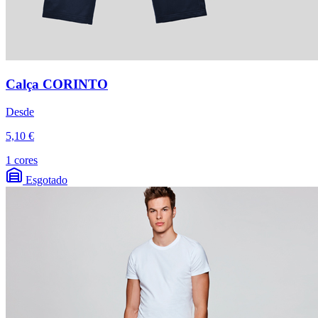
Calça CORINTO
Desde
5,10 €
1 cores
Esgotado