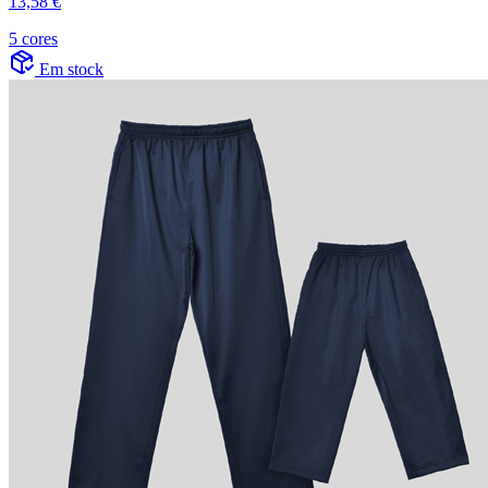
13,58 €
5 cores
Em stock