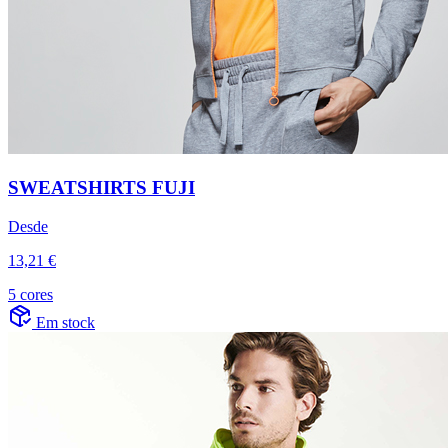
SWEATSHIRTS FUJI
Desde
13,21 €
5 cores
Em stock