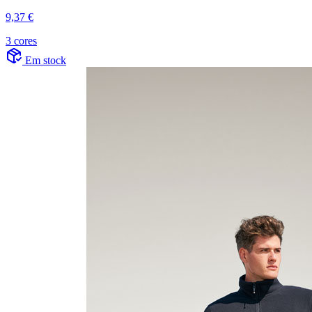
9,37 €
3 cores
Em stock