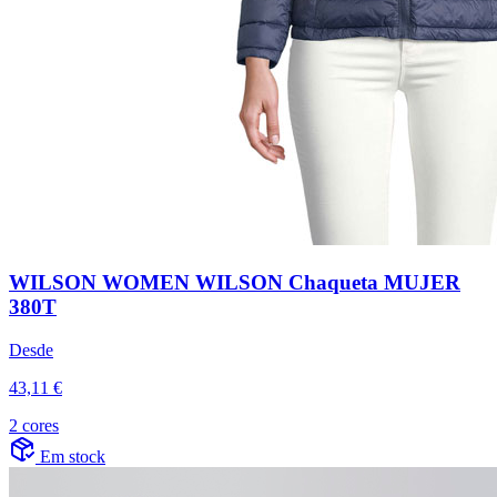
WILSON WOMEN WILSON Chaqueta MUJER
380T
Desde
43,11 €
2 cores
Em stock