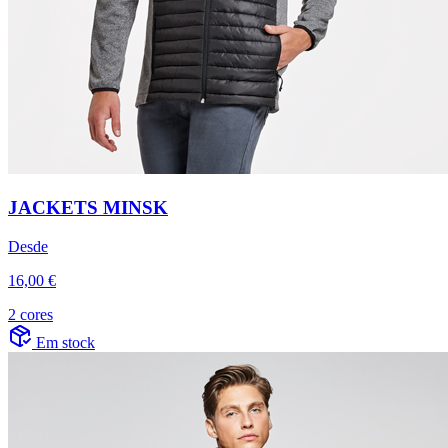
JACKETS MINSK
Desde
16,00 €
2 cores
Em stock