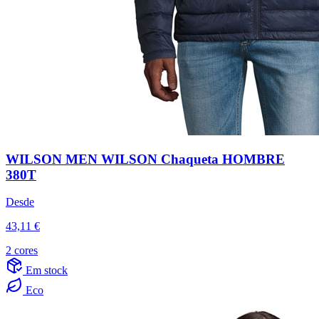
WILSON MEN WILSON Chaqueta HOMBRE
380T
Desde
43,11 €
2 cores
Em stock
Eco