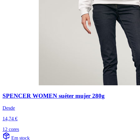
SPENCER WOMEN suéter mujer 280g
Desde
14,74 €
12 cores
Em stock