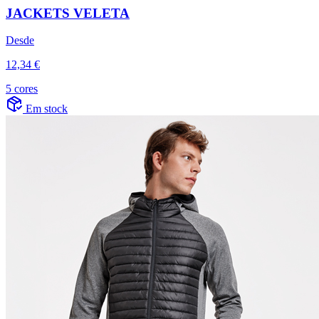
JACKETS VELETA
Desde
12,34 €
5 cores
Em stock