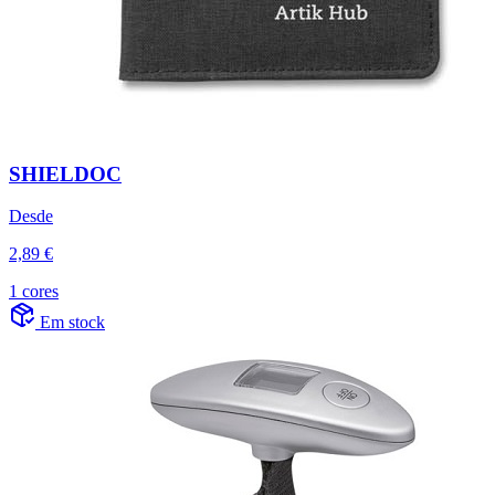
SHIELDOC
Desde
2,89 €
1 cores
Em stock