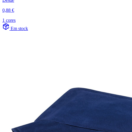
Desde
0,88 €
1 cores
Em stock