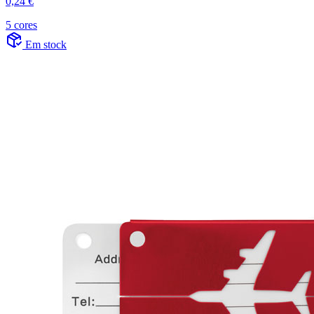
0,24 €
5 cores
Em stock