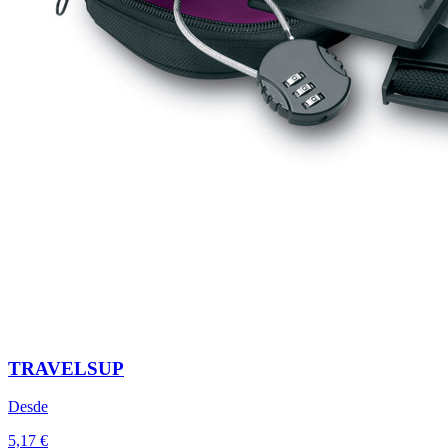
TRAVELSUP
Desde
5,17 €