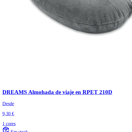
DREAMS Almohada de viaje en RPET 210D
Desde
9,30 €
1 cores
Em stock