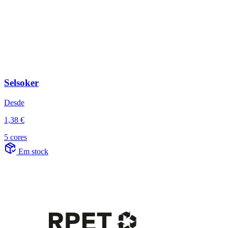
Selsoker
Desde
1,38 €
5 cores
Em stock