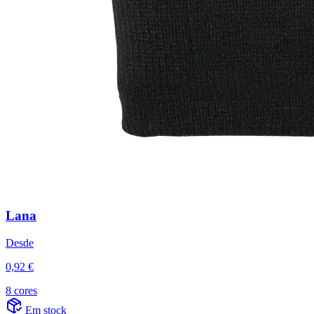
Lana
Desde
0,92 €
8 cores
Em stock