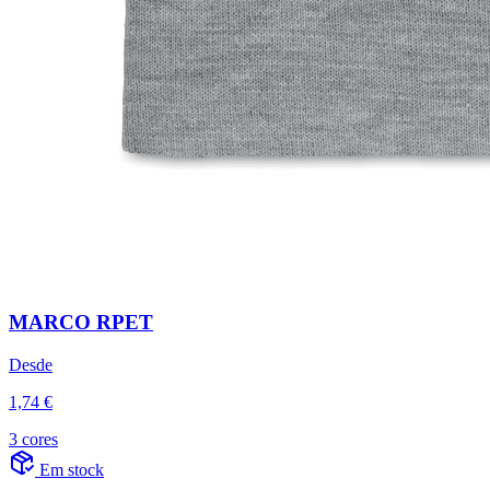
MARCO RPET
Desde
1,74 €
3 cores
Em stock