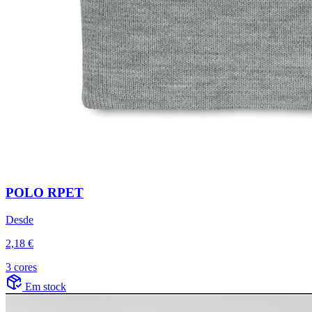
POLO RPET
Desde
2,18 €
3 cores
Em stock