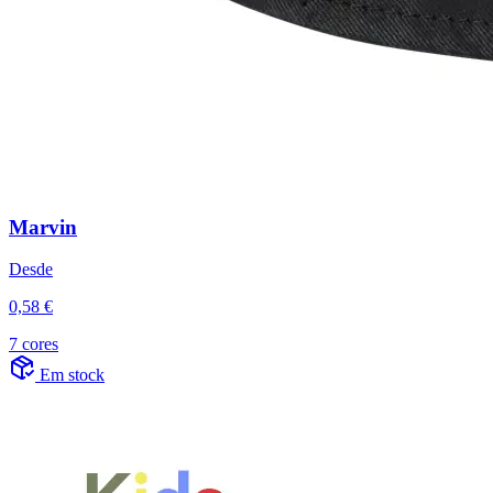
Marvin
Desde
0,58 €
7 cores
Em stock