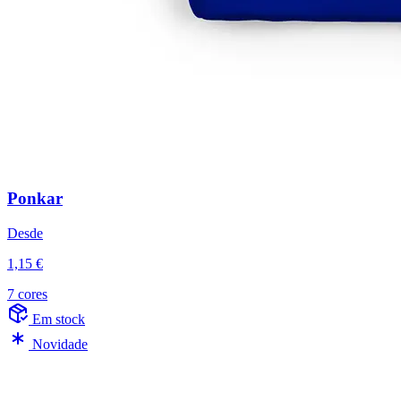
Ponkar
Desde
1,15 €
7 cores
Em stock
Novidade