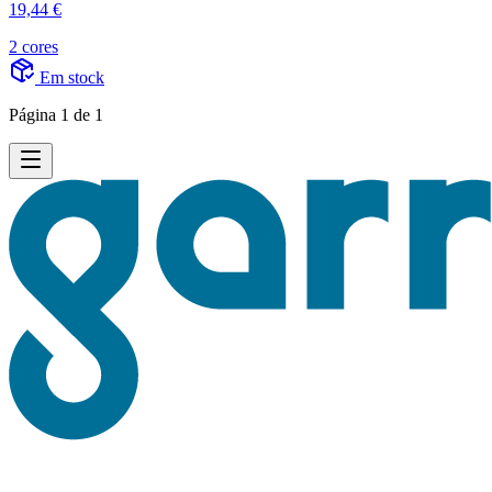
19,44 €
2 cores
Em stock
Página 1 de 1