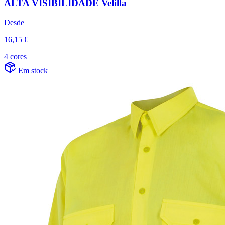
ALTA VISIBILIDADE Velilla
Desde
16,15 €
4 cores
Em stock