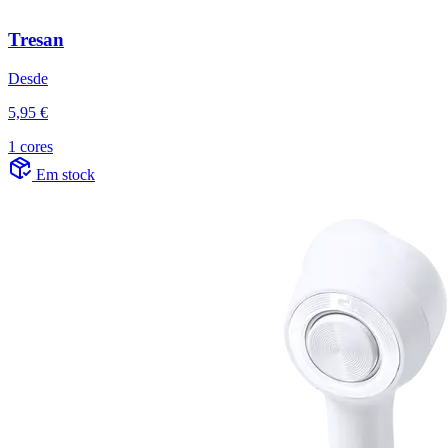
Tresan
Desde
5,95 €
1 cores
Em stock