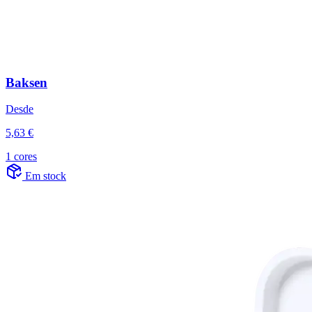
Baksen
Desde
5,63 €
1 cores
Em stock