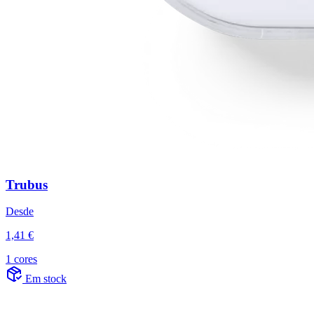
Trubus
Desde
1,41 €
1 cores
Em stock