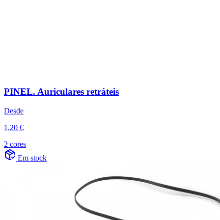
PINEL. Auriculares retráteis
Desde
1,20 €
2 cores
Em stock