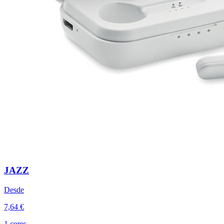
JAZZ
Desde
7,64 €
1 cores