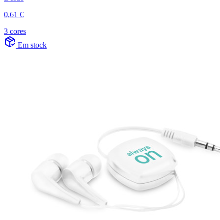
0,61 €
3 cores
Em stock