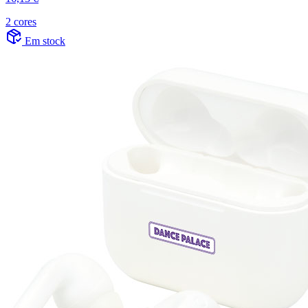
2 cores
Em stock