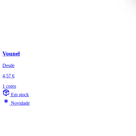
Vounel
Desde
4,57 €
1 cores
Em stock
Novidade