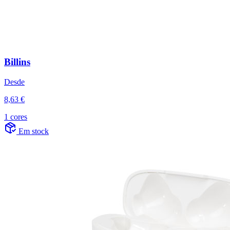
Billins
Desde
8,63 €
1 cores
Em stock