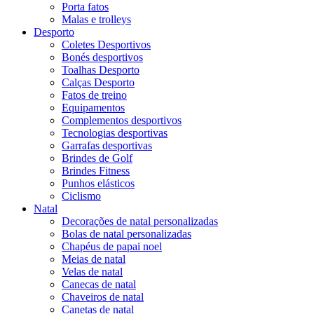
Porta fatos
Malas e trolleys
Desporto
Coletes Desportivos
Bonés desportivos
Toalhas Desporto
Calças Desporto
Fatos de treino
Equipamentos
Complementos desportivos
Tecnologias desportivas
Garrafas desportivas
Brindes de Golf
Brindes Fitness
Punhos elásticos
Ciclismo
Natal
Decorações de natal personalizadas
Bolas de natal personalizadas
Chapéus de papai noel
Meias de natal
Velas de natal
Canecas de natal
Chaveiros de natal
Canetas de natal