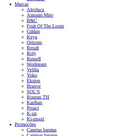
Marcas
Alexluca
Antonio Miro
B&C
Fruit Of The Loom
Gildan
Keya
Orizons
Result
Roly
Russell
Workteam
Velilla
Yoko
Ekston
Branve
SOL'S
Roupas TH
Kariban
Proact
K-up
Ki-mood
Promoções
Canetas baratas
Camisas baratas