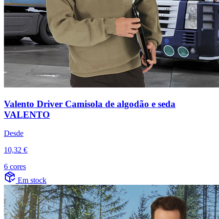
Valento Driver Camisola de algodão e seda
VALENTO
Desde
10,32 €
6 cores
Em stock