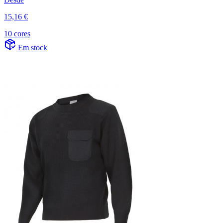
15,16 €
10 cores
Em stock