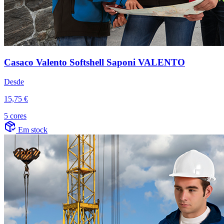
Casaco Valento Softshell Saponi VALENTO
Desde
15,75 €
5 cores
Em stock