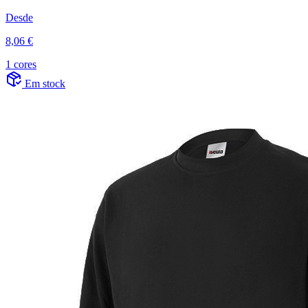
Desde
8,06 €
1 cores
Em stock