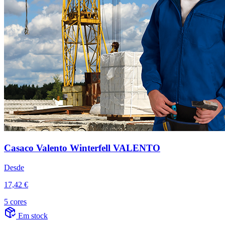
Casaco Valento Winterfell VALENTO
Desde
17,42 €
5 cores
Em stock