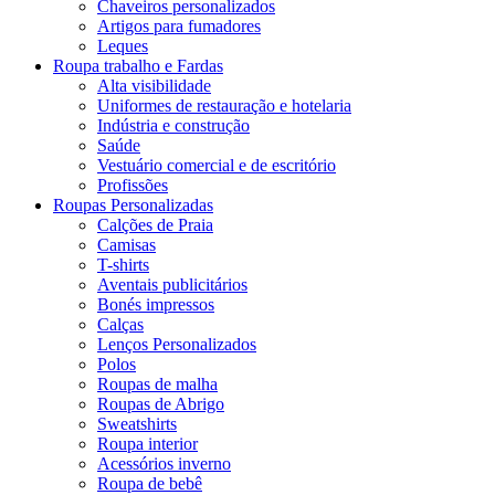
Chaveiros personalizados
Artigos para fumadores
Leques
Roupa trabalho e Fardas
Alta visibilidade
Uniformes de restauração e hotelaria
Indústria e construção
Saúde
Vestuário comercial e de escritório
Profissões
Roupas Personalizadas
Calções de Praia
Camisas
T-shirts
Aventais publicitários
Bonés impressos
Calças
Lenços Personalizados
Polos
Roupas de malha
Roupas de Abrigo
Sweatshirts
Roupa interior
Acessórios inverno
Roupa de bebê