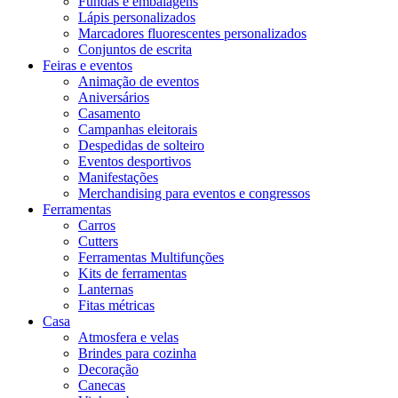
Fundas e embalagens
Lápis personalizados
Marcadores fluorescentes personalizados
Conjuntos de escrita
Feiras e eventos
Animação de eventos
Aniversários
Casamento
Campanhas eleitorais
Despedidas de solteiro
Eventos desportivos
Manifestações
Merchandising para eventos e congressos
Ferramentas
Carros
Cutters
Ferramentas Multifunções
Kits de ferramentas
Lanternas
Fitas métricas
Casa
Atmosfera e velas
Brindes para cozinha
Decoração
Canecas