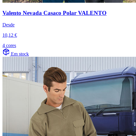
Valento Nevada Casaco Polar VALENTO
Desde
10,12 €
4 cores
Em stock