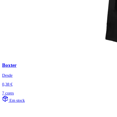
Boxter
Desde
0,38 €
7 cores
Em stock