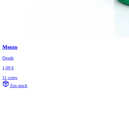
Mento
Desde
1,09 €
11 cores
Em stock