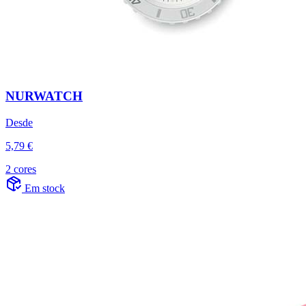
NURWATCH
Desde
5,79 €
2 cores
Em stock