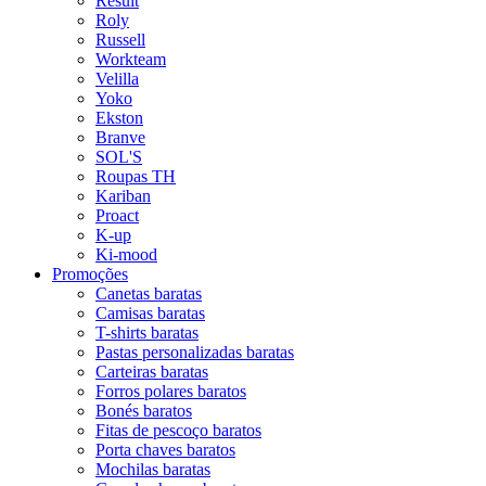
Result
Roly
Russell
Workteam
Velilla
Yoko
Ekston
Branve
SOL'S
Roupas TH
Kariban
Proact
K-up
Ki-mood
Promoções
Canetas baratas
Camisas baratas
T-shirts baratas
Pastas personalizadas baratas
Carteiras baratas
Forros polares baratos
Bonés baratos
Fitas de pescoço baratos
Porta chaves baratos
Mochilas baratas