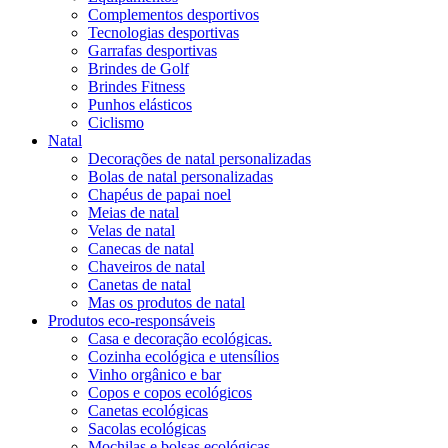
Complementos desportivos
Tecnologias desportivas
Garrafas desportivas
Brindes de Golf
Brindes Fitness
Punhos elásticos
Ciclismo
Natal
Decorações de natal personalizadas
Bolas de natal personalizadas
Chapéus de papai noel
Meias de natal
Velas de natal
Canecas de natal
Chaveiros de natal
Canetas de natal
Mas os produtos de natal
Produtos eco-responsáveis
Casa e decoração ecológicas.
Cozinha ecológica e utensílios
Vinho orgânico e bar
Copos e copos ecológicos
Canetas ecológicas
Sacolas ecológicas
Mochilas e bolsas ecológicas