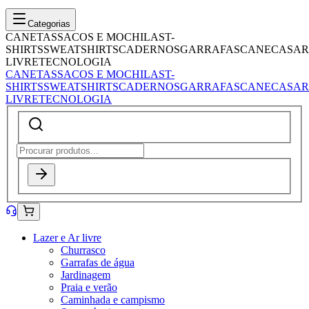
Categorias
CANETAS
SACOS E MOCHILAS
T-
SHIRTS
SWEATSHIRTS
CADERNOS
GARRAFAS
CANECAS
AR
LIVRE
TECNOLOGIA
CANETAS
SACOS E MOCHILAS
T-
SHIRTS
SWEATSHIRTS
CADERNOS
GARRAFAS
CANECAS
AR
LIVRE
TECNOLOGIA
Lazer e Ar livre
Churrasco
Garrafas de água
Jardinagem
Praia e verão
Caminhada e campismo