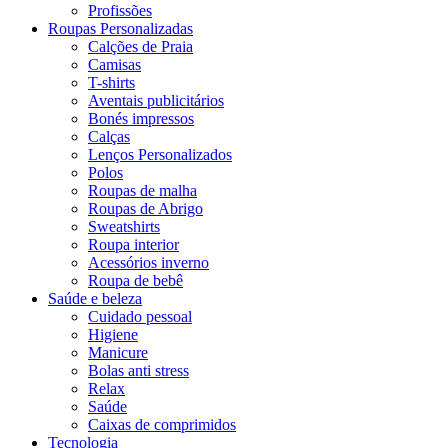
Profissões
Roupas Personalizadas
Calções de Praia
Camisas
T-shirts
Aventais publicitários
Bonés impressos
Calças
Lenços Personalizados
Polos
Roupas de malha
Roupas de Abrigo
Sweatshirts
Roupa interior
Acessórios inverno
Roupa de bebê
Saúde e beleza
Cuidado pessoal
Higiene
Manicure
Bolas anti stress
Relax
Saúde
Caixas de comprimidos
Tecnologia