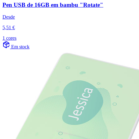
Pen USB de 16GB em bambu "Rotate"
Desde
5,51 €
1 cores
Em stock