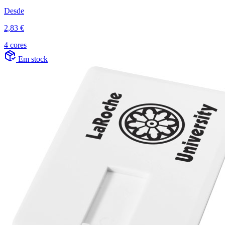
Desde
2,83 €
4 cores
Em stock