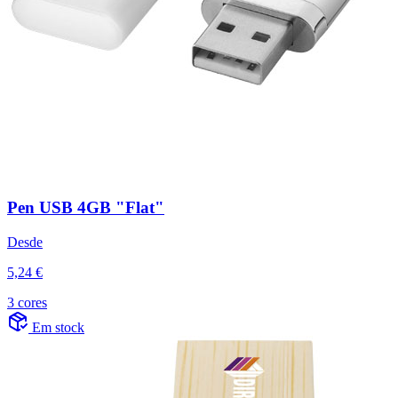
Pen USB 4GB "Flat"
Desde
5,24 €
3 cores
Em stock