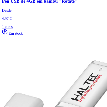
Pen USB de 4GB em bambu "Rotate"
Desde
4,97 €
1 cores
Em stock