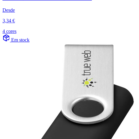
Desde
3,34 €
4 cores
Em stock