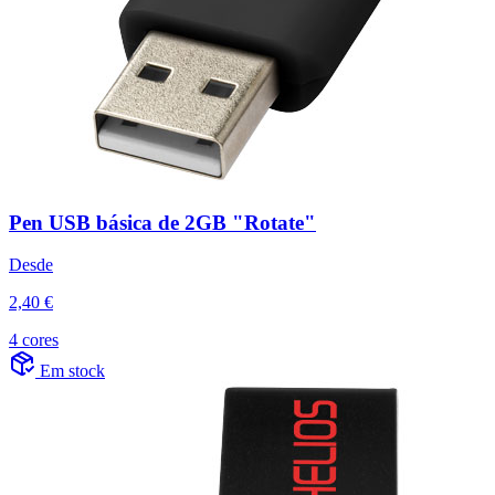
Pen USB básica de 2GB "Rotate"
Desde
2,40 €
4 cores
Em stock