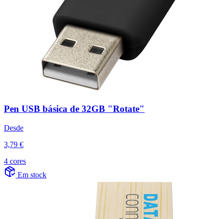
Pen USB básica de 32GB "Rotate"
Desde
3,79 €
4 cores
Em stock