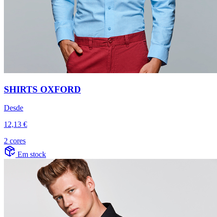
SHIRTS OXFORD
Desde
12,13 €
2 cores
Em stock