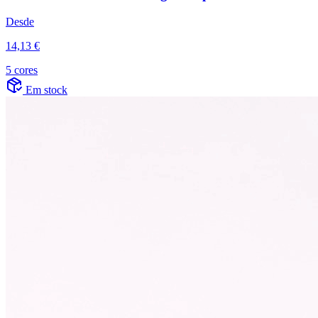
Desde
14,13 €
5 cores
Em stock