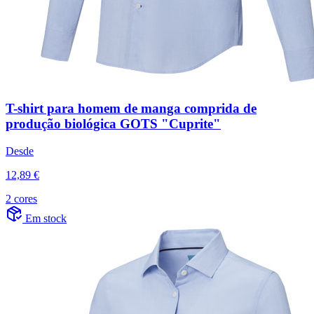
T-shirt para homem de manga comprida de
produção biológica GOTS "Cuprite"
Desde
12,89 €
2 cores
Em stock