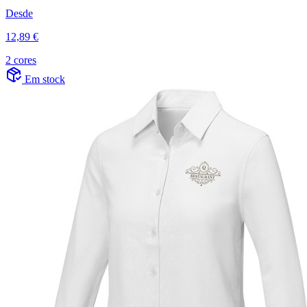
Desde
12,89 €
2 cores
Em stock