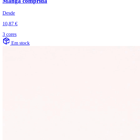
Manga comprida
Desde
10,87 €
3 cores
Em stock